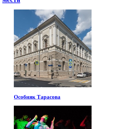
Особняк Тарасова