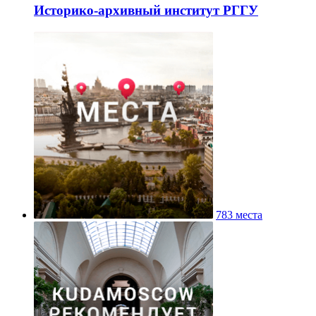
Историко-архивный институт РГГУ
783 места