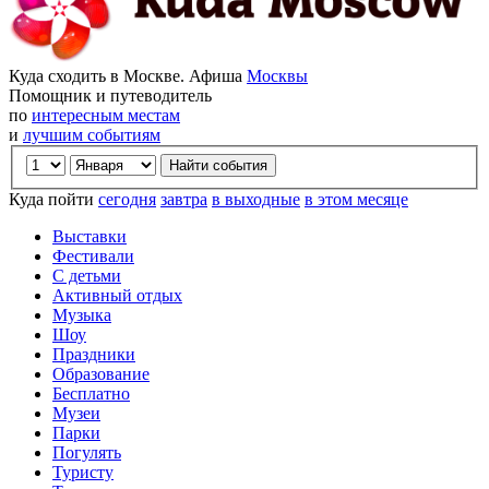
Куда сходить в Москве. Афиша
Москвы
Помощник и путеводитель
по
интересным местам
и
лучшим событиям
Куда пойти
сегодня
завтра
в выходные
в этом месяце
Выставки
Фестивали
С детьми
Активный отдых
Музыка
Шоу
Праздники
Образование
Бесплатно
Музеи
Парки
Погулять
Туристу