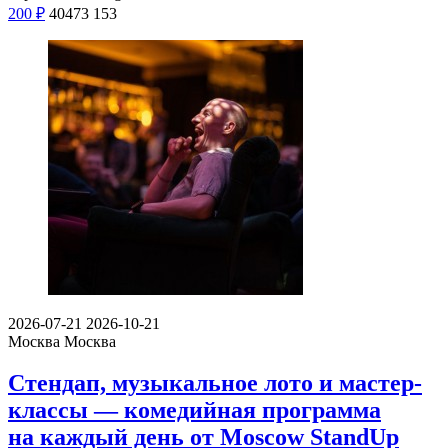
200
₽
40473
153
2026-07-21
2026-10-21
Москва
Москва
Стендап, музыкальное лото и мастер-
классы — комедийная программа
на каждый день от Moscow StandUp