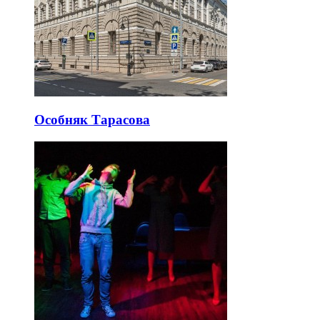
Особняк Тарасова