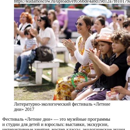
https://kudamoscow.ru/uploads/ef656bde4a8d19d12a7f810179
Литературно-экологический фестиваль «Летние
дни» 2017
Фестиваль «Летние дни» — это музейные программы
и студии для детей и взрослых: выставки, экскурсии,
интерактивные занятия, мастер-классы, экологические акции,