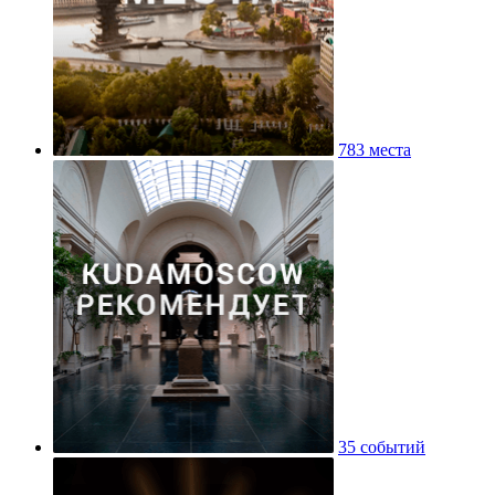
783 места
35 событий