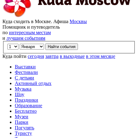
Куда сходить в Москве. Афиша
Москвы
Помощник и путеводитель
по
интересным местам
и
лучшим событиям
Куда пойти
сегодня
завтра
в выходные
в этом месяце
Выставки
Фестивали
С детьми
Активный отдых
Музыка
Шоу
Праздники
Образование
Бесплатно
Музеи
Парки
Погулять
Туристу