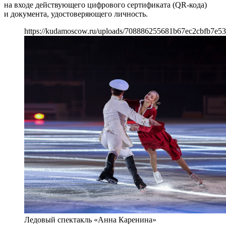
на входе действующего цифрового сертификата (QR-кода)
и документа, удостоверяющего личность.
https://kudamoscow.ru/uploads/708886255681b67ec2cbfb7e53
Ледовый спектакль «Анна Каренина»