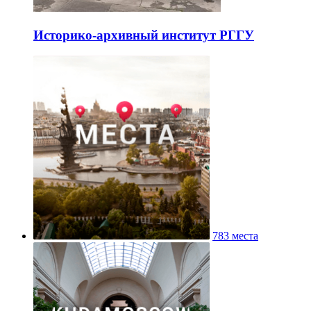
Историко-архивный институт РГГУ
783 места