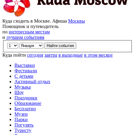
Куда сходить в Москве. Афиша
Москвы
Помощник и путеводитель
по
интересным местам
и
лучшим событиям
Куда пойти
сегодня
завтра
в выходные
в этом месяце
Выставки
Фестивали
С детьми
Активный отдых
Музыка
Шоу
Праздники
Образование
Бесплатно
Музеи
Парки
Погулять
Туристу