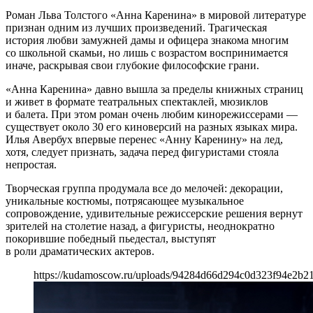
Роман Льва Толстого «Анна Каренина» в мировой литературе
признан одним из лучших произведений. Трагическая
история любви замужней дамы и офицера знакома многим
со школьной скамьи, но лишь с возрастом воспринимается
иначе, раскрывая свои глубокие философские грани.
«Анна Каренина» давно вышла за пределы книжных страниц
и живет в формате театральных спектаклей, мюзиклов
и балета. При этом роман очень любим кинорежиссерами —
существует около 30 его киноверсий на разных языках мира.
Илья Авербух впервые перенес «Анну Каренину» на лед,
хотя, следует признать, задача перед фигуристами стояла
непростая.
Творческая группа продумала все до мелочей: декорации,
уникальные костюмы, потрясающее музыкальное
сопровождение, удивительные режиссерские решения вернут
зрителей на столетие назад, а фигуристы, неоднократно
покорившие победный пьедестал, выступят
в роли драматических актеров.
https://kudamoscow.ru/uploads/94284d66d294c0d323f94e2b2