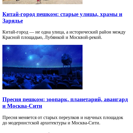
Китай-город пешком: старые улицы, храмы и
Зарядье
Китай-город — не одна улица, а исторический район между
Красной площадью, Лубянкой и Москвой-рекой.
Пресня пешком: зоопарк, планетарий, авангард
и Москва-Сити
Пресня меняется от старых переулков и научных площадок
до модернистской архитектуры и Москва-Сити.