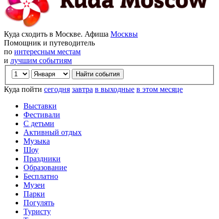
Куда сходить в Москве. Афиша
Москвы
Помощник и путеводитель
по
интересным местам
и
лучшим событиям
Куда пойти
сегодня
завтра
в выходные
в этом месяце
Выставки
Фестивали
С детьми
Активный отдых
Музыка
Шоу
Праздники
Образование
Бесплатно
Музеи
Парки
Погулять
Туристу