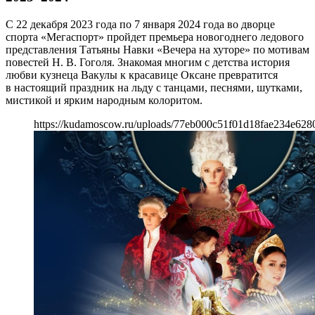
С 22 декабря 2023 года по 7 января 2024 года во дворце
спорта «Мегаспорт» пройдет премьера новогоднего ледового
представления Татьяны Навки «Вечера на хуторе» по мотивам
повестей Н. В. Гоголя. Знакомая многим с детства история
любви кузнеца Вакулы к красавице Оксане превратится
в настоящий праздник на льду с танцами, песнями, шутками,
мистикой и ярким народным колоритом.
https://kudamoscow.ru/uploads/77eb000c51f01d18fae234e628