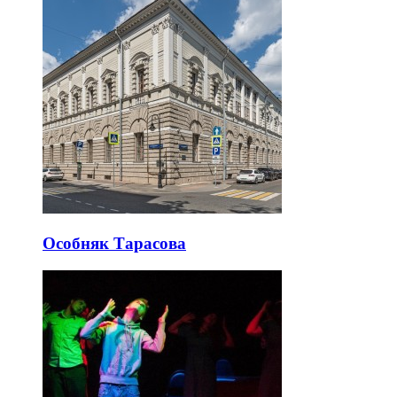
Особняк Тарасова