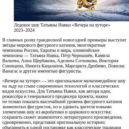
Ледовое шоу Татьяны Навки «Вечера на хуторе»
2023–2024
В главных ролях грандиозной новогодней премьеры выступят
звёзды мирового фигурного катания, многократные
чемпионы России, Европы и мира, олимпийские
чемпионы — Татьяна Навка, Пётр Чернышёв, Камила
Валиева, Анна Щербакова, Аделина Сотникова, Виктория
Синицина, Никита Кацалапов, Маргарита Дробязко, Повилас
Ванагас и другие именитые фигуристы.
«Вечера на хуторе» — это оригинальное мультимедийное шоу
на льду на стыке современных технологий и классических
видов искусства. Для Татьяны Навки, как автора идеи,
режиссёра и генерального продюсера проекта, важно
не только показать высочайший уровень фигурного катания
знаменитых фигуристов, но и удивить зрителя новыми
элементами шоу из акробатики и циркового искусства;
сохранить сюжет знаменитого литературного произведения,
одновременно, представив оригинальную историю;
объединить в одной постановке как классические традиции