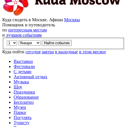
Куда сходить в Москве. Афиша
Москвы
Помощник и путеводитель
по
интересным местам
и
лучшим событиям
Куда пойти
сегодня
завтра
в выходные
в этом месяце
Выставки
Фестивали
С детьми
Активный отдых
Музыка
Шоу
Праздники
Образование
Бесплатно
Музеи
Парки
Погулять
Туристу