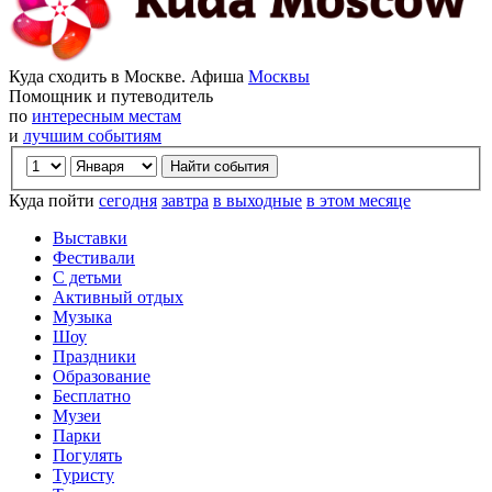
Куда сходить в Москве. Афиша
Москвы
Помощник и путеводитель
по
интересным местам
и
лучшим событиям
Куда пойти
сегодня
завтра
в выходные
в этом месяце
Выставки
Фестивали
С детьми
Активный отдых
Музыка
Шоу
Праздники
Образование
Бесплатно
Музеи
Парки
Погулять
Туристу