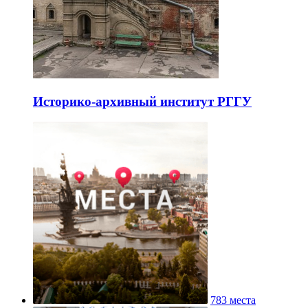
Историко-архивный институт РГГУ
783 места