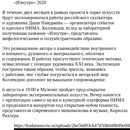
«Изнутри» 2020
В течение двух месяцев в рамках проекта в парке искусств
будут экспонироваться работы российского скульптора
и художника Даши Намдакова — организатора события
и идеолога НИМА. Коллекция, вслед за лабораторией
получившая название «Изнутри», представлена
мифологическими и полуабстрактными образами.
Это размышление автора о взаимодействии внутреннего
и внешнего, духовного и материального, оболочки
и содержания. В работах присутствуют этнические мотивы,
осмысленные с позиции художника XXI века. Экспозиция
построена таким образом, чтобы зритель, знакомясь
с работами, мог глубже погрузиться в авторский мир.
Коллекцию дополнит музыкальное сопровождение.
6 августа в 19:00 в Музеоне пройдет пред-открытие
лаборатории экспериментальных искусств. Вечер начнется
с презентации самого музея и культурной платформы НИМА
и продолжится концертом под открытым небом пианиста,
представителя современного минимализма в музыке, Кирилла
Рихтера.
https://kudamoscow.ru/uploads/2be56d93c647d50b049b09e06