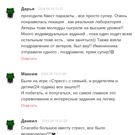
Дарья
2024.09.16 21:31
проходили Квест паразиты , все просто супер. Очень 
понравилась локация , как реальная лаборатория . 
Актеры тоже молодцы сыграли на высшем уровне!! 
Много индивидуальных заданий , пока один ходит всем 
остальным тоже есть , чем заняться)) Также взяли 
поздравление от актеров, был вау!! Именинника 
отправили одного , поздравили, прям супер!😄
Ответить
Максим
2024.09.16 21:29
Были на игре «Стресс» с семьей, и родителям и 
детям(24 годика) все зашло!!!

И побегать, и попугаться, но самое главное это 
соревнование и интересные задания на логику
Ответить
Даниил
2024.09.16 21:29
Спасибо большое квесту стресс, все было 
великолепно!!!!❤️