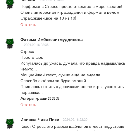
Перфоманс Стресс просто открытие в мире квестов!

Очень интересная игра,задания и формат в целом  

Страх,экшен,все на 10 из 10!
Ответить
Фатима Имбексаитмуддинова
2024.09.16 22:36
Стресс

Просто шок

Испугалась до ужаса, думала что правда надышалась 
чем-то... 

Мощнейшей квест, лучше ещё не видела

Спасибо актёрам за бурю эмоций

Пришлось выпить с девочками после игры, успокоить 
нервишки... 

Актёры краши🍌🍌🍌
Ответить
Иришка Чики Пики
2024.09.16 22:20
Квест Стресс это разрыв шаблонов в квест индустрию ! 