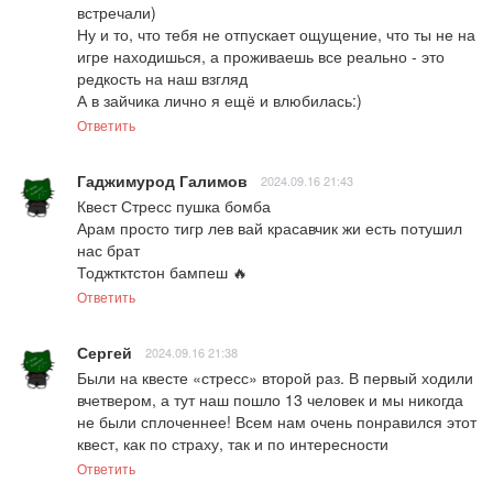
встречали)

Ну и то, что тебя не отпускает ощущение, что ты не на 
игре находишься, а проживаешь все реально - это 
редкость на наш взгляд 

А в зайчика лично я ещё и влюбилась:)
Ответить
Гаджимурод Галимов
2024.09.16 21:43
Квест Стресс пушка бомба

Арам просто тигр лев вай красавчик жи есть потушил 
нас брат

Тоджтктстон бампеш 🔥
Ответить
Сергей
2024.09.16 21:38
Были на квесте «стресс» второй раз. В первый ходили 
вчетвером, а тут наш пошло 13 человек и мы никогда 
не были сплоченнее! Всем нам очень понравился этот 
квест, как по страху, так и по интересности
Ответить