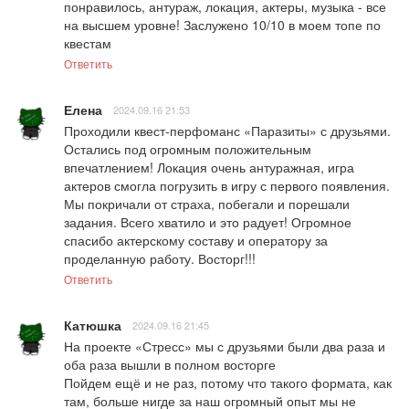
понравилось, антураж, локация, актеры, музыка - все 
на высшем уровне! Заслужено 10/10 в моем топе по 
квестам
Ответить
Елена
2024.09.16 21:53
Проходили квест-перфоманс «Паразиты» с друзьями. 
Остались под огромным положительным 
впечатлением! Локация очень антуражная, игра 
актеров смогла погрузить в игру с первого появления. 
Мы покричали от страха, побегали и порешали 
задания. Всего хватило и это радует! Огромное 
спасибо актерскому составу и оператору за 
проделанную работу. Восторг!!!
Ответить
Катюшка
2024.09.16 21:45
На проекте «Стресс» мы с друзьями были два раза и 
оба раза вышли в полном восторге

Пойдем ещё и не раз, потому что такого формата, как 
там, больше нигде за наш огромный опыт мы не 