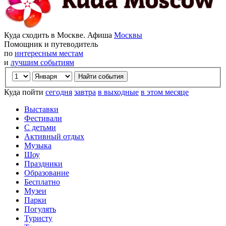
Куда сходить в Москве. Афиша
Москвы
Помощник и путеводитель
по
интересным местам
и
лучшим событиям
Куда пойти
сегодня
завтра
в выходные
в этом месяце
Выставки
Фестивали
С детьми
Активный отдых
Музыка
Шоу
Праздники
Образование
Бесплатно
Музеи
Парки
Погулять
Туристу