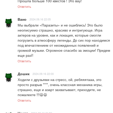
Прошла больше 100 квестов ! Это вау!
Ответить
Вано
2024.09.16 22:05
Мы выбрали «Паразиты» и не ошиблись! Это было 
неописуемо страшно, красиво и интригующе. Игра 
актеров на уровне, как и локация, которые смогли 
погрузить в атмосферу легенды. До сих пор находимся 
под впечатлением от неожиданных появлений и 
громкой музыки. Огромное спасибо за эмоции! Придем 
еще раз!!
Ответить
Дошик
2024.09.16 22:00
Ходили с друзьями на стресс, ой, ребяяятааа, это 
просто разрыв ****, очень классная механика игры, 
страшно, еще и азарт захватывает, приходите, не 
пожалеете !!!😦😦
Ответить