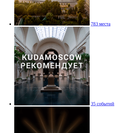
783 места
35 событий