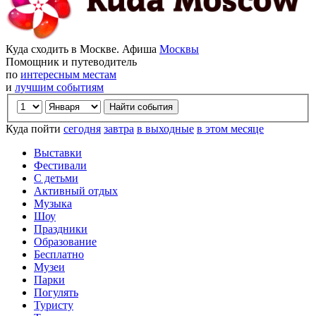
Куда сходить в Москве. Афиша
Москвы
Помощник и путеводитель
по
интересным местам
и
лучшим событиям
Куда пойти
сегодня
завтра
в выходные
в этом месяце
Выставки
Фестивали
С детьми
Активный отдых
Музыка
Шоу
Праздники
Образование
Бесплатно
Музеи
Парки
Погулять
Туристу