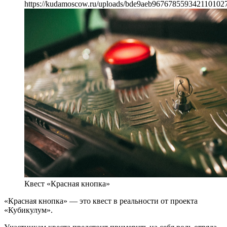
https://kudamoscow.ru/uploads/bde9aeb967678559342110102
Квест «Красная кнопка»
«Красная кнопка» — это квест в реальности от проекта
«Кубикулум».