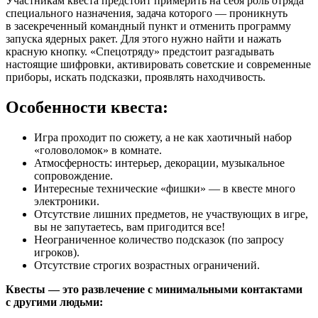
Участникам квеста предстоит примерить на себя роль отряда
специального назначения, задача которого — проникнуть
в засекреченный командный пункт и отменить программу
запуска ядерных ракет. Для этого нужно найти и нажать
красную кнопку. «Спецотряду» предстоит разгадывать
настоящие шифровки, активировать советские и современные
приборы, искать подсказки, проявлять находчивость.
Особенности квеста:
Игра проходит по сюжету, а не как хаотичный набор
«головоломок» в комнате.
Атмосферность: интерьер, декорации, музыкальное
сопровождение.
Интересные технические «фишки» — в квесте много
электроники.
Отсутствие лишних предметов, не участвующих в игре,
вы не запутаетесь, вам пригодится все!
Неограниченное количество подсказок (по запросу
игроков).
Отсутствие строгих возрастных ограничений.
Квесты — это развлечение с минимальными контактами
с другими людьми: