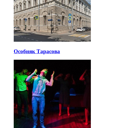
Особняк Тарасова