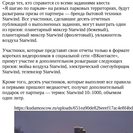
Среди тех, кто справится со всеми заданиями квеста
«Я шагаю по паркам» на разных парковых территориях, будут
разыграны призы от партнера — бренда бытовой техники
Starwind. Все участники, сделавшие десять отчетных
публикаций о выполненных заданиях, могут выиграть один
из призов: планетарный миксер Starwind (бежевый),
планетарный миксер Starwind (фиолетовый), увлажнитель
воздуха Starwind.
Участники, которые представят свои отчеты только в формате
коротких видеороликов в социальной сети «ВКонтакте»,
примут участие в дополнительном розыгрыше следующих
призов: мойка воздуха Starwind, электрический снегоуборщик
Starwind, телевизор Starwind.
Кроме того, десять участников, которые выполнят все правила
и первыми пришлют медиаотчет, получат дополнительный
подарок от партнера — термос Starwind 10–1000, объемом
один литр.
https://kudamoscow.ru/uploads/651ea90de82beeef17ac4e8f4bd