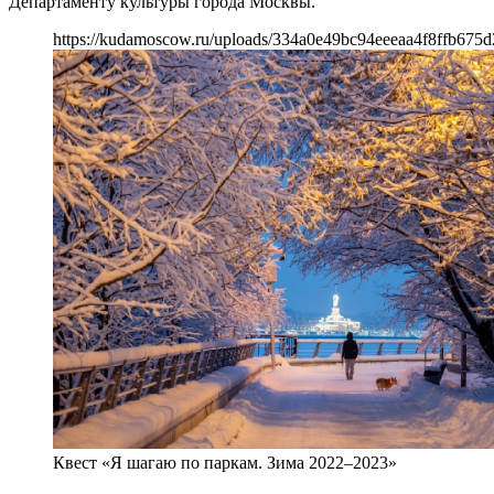
Департаменту культуры города Москвы.
https://kudamoscow.ru/uploads/334a0e49bc94eeeaa4f8ffb675d
Квест «Я шагаю по паркам. Зима 2022–2023»