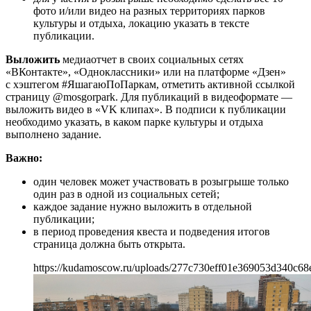
фото и/или видео на разных территориях парков
культуры и отдыха, локацию указать в тексте
публикации.
Выложить
медиаотчет в своих социальных сетях
«ВКонтакте», «Одноклассники» или на платформе «Дзен»
с хэштегом #ЯшагаюПоПаркам, отметить активной ссылкой
страницу @mosgorpark. Для публикаций в видеоформате —
выложить видео в «VK клипах». В подписи к публикации
необходимо указать, в каком парке культуры и отдыха
выполнено задание.
Важно:
один человек может участвовать в розыгрыше только
один раз в одной из социальных сетей;
каждое задание нужно выложить в отдельной
публикации;
в период проведения квеста и подведения итогов
страница должна быть открыта.
https://kudamoscow.ru/uploads/277c730eff01e369053d340c68