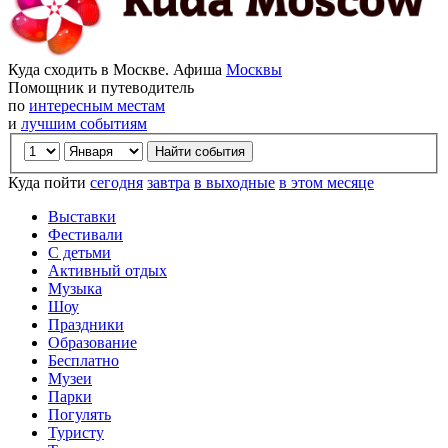
Куда сходить в Москве. Афиша
Москвы
Помощник и путеводитель
по
интересным местам
и
лучшим событиям
Куда пойти
сегодня
завтра
в выходные
в этом месяце
Выставки
Фестивали
С детьми
Активный отдых
Музыка
Шоу
Праздники
Образование
Бесплатно
Музеи
Парки
Погулять
Туристу