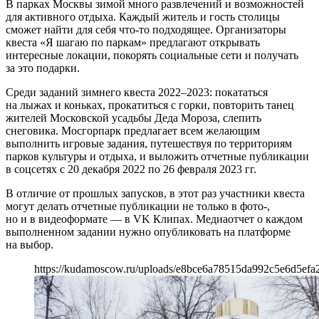
В парках Москвы зимой много развлечений и возможностей
для активного отдыха. Каждый житель и гость столицы
сможет найти для себя что-то подходящее. Организаторы
квеста «Я шагаю по паркам» предлагают открывать
интересные локации, покорять социальные сети и получать
за это подарки.
Среди заданий зимнего квеста 2022–2023: покататься
на лыжах и коньках, прокатиться с горки, повторить танец
жителей Московской усадьбы Деда Мороза, слепить
снеговика. Мосгорпарк предлагает всем желающим
выполнить игровые задания, путешествуя по территориям
парков культуры и отдыха, и выложить отчетные публикации
в соцсетях с 20 декабря 2022 по 26 февраля 2023 гг.
В отличие от прошлых запусков, в этот раз участники квеста
могут делать отчетные публикации не только в фото-,
но и в видеоформате — в VK Клипах. Медиаотчет о каждом
выполненном задании нужно опубликовать на платформе
на выбор.
https://kudamoscow.ru/uploads/e8bce6a78515da992c5e6d5efa