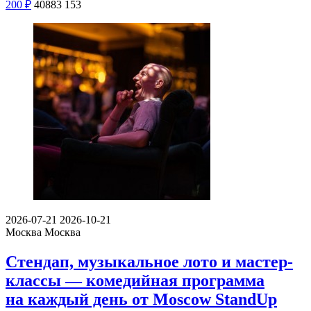
200
₽
40883
153
2026-07-21
2026-10-21
Москва
Москва
Стендап, музыкальное лото и мастер-
классы — комедийная программа
на каждый день от Moscow StandUp