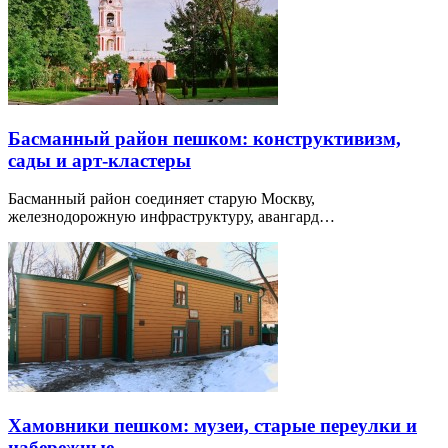
Басманный район пешком: конструктивизм,
сады и арт-кластеры
Басманный район соединяет старую Москву,
железнодорожную инфраструктуру, авангард…
Хамовники пешком: музеи, старые переулки и
набережные