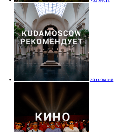
783 места
36 событий