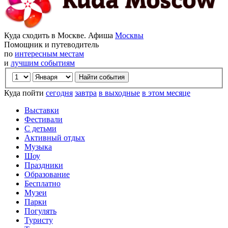
Куда сходить в Москве. Афиша
Москвы
Помощник и путеводитель
по
интересным местам
и
лучшим событиям
Куда пойти
сегодня
завтра
в выходные
в этом месяце
Выставки
Фестивали
С детьми
Активный отдых
Музыка
Шоу
Праздники
Образование
Бесплатно
Музеи
Парки
Погулять
Туристу