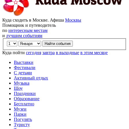
Куда сходить в Москве. Афиша
Москвы
Помощник и путеводитель
по
интересным местам
и
лучшим событиям
Куда пойти
сегодня
завтра
в выходные
в этом месяце
Выставки
Фестивали
С детьми
Активный отдых
Музыка
Шоу
Праздники
Образование
Бесплатно
Музеи
Парки
Погулять
Туристу