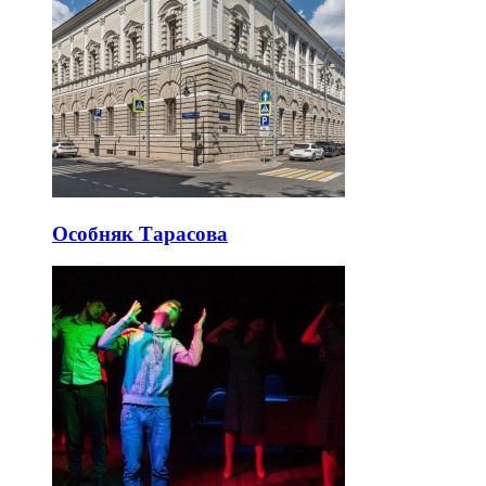
Особняк Тарасова