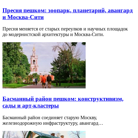
Пресня пешком: зоопарк, планетарий, авангард
и Москва-Сити
Пресня меняется от старых переулков и научных площадок
до модернистской архитектуры и Москва-Сити.
Басманный район пешком: конструктивизм,
сады и арт-кластеры
Басманный район соединяет старую Москву,
железнодорожную инфраструктуру, авангард…