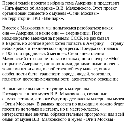
Первой темой проекта выбрана тема Америки и представит
«Пять фактов об Америке» В.В. Маяковского. Этот проект
организован совместно с музеем «Огни Москвы»
на территории ТРЦ «Вэйпарк».
Вместе с Маяковским мы попытаемся разобраться: какая
она — Америка, и какие они — американцы. Поэт
неоднократно выезжал за пределы СССР, не раз бывал
в Европе, но долгое время хотел попасть в Америку — страну
небоскребов и технического прогресса. Поездка состоялась
в 1925 г. и продлилась 6 месяцев. Свои впечатления
Маяковский отразил не только в стихах, но и в очерке «Моё
открытие Америки», где короткими, динамичными и очень
точными штрихами, в свойственной ему манере, описал
особенности быта, транспорт, города, людей, торговлю,
политику, достопримечательности, архитектуру, освещение.
На выставке вы сможете увидеть материалы
Государственного музея В.В. Маяковского, связанные
с путешествием, а также будут представлены материалы музея
«Огни Москвы». В рамках проекта по выходным можно будет
посетить не только выставку, но и мастер-классы,
интерактивные занятия, образовательные программы для всей
семьи от музея В.В. Маяковского и музея «Огни Москвы».