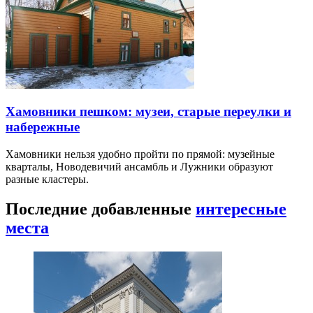
Хамовники пешком: музеи, старые переулки и
набережные
Хамовники нельзя удобно пройти по прямой: музейные
кварталы, Новодевичий ансамбль и Лужники образуют
разные кластеры.
Последние добавленные
интересные
места