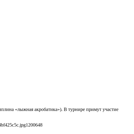
иплина «лыжная акробатика»). В турнире примут участие
4bf425c5c.jpg
1200
648