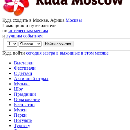
Куда сходить в Москве. Афиша
Москвы
Помощник и путеводитель
по
интересным местам
и
лучшим событиям
Куда пойти
сегодня
завтра
в выходные
в этом месяце
Выставки
Фестивали
С детьми
Активный отдых
Музыка
Шоу
Праздники
Образование
Бесплатно
Музеи
Парки
Погулять
Туристу