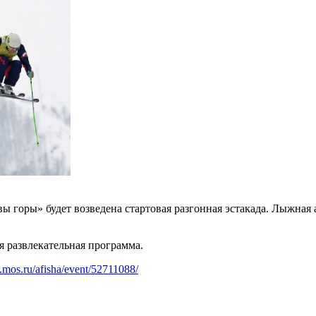
ы горы» будет возведена стартовая разгонная эстакада. Лыжная
ся развлекательная программа.
.mos.ru/afisha/event/52711088/