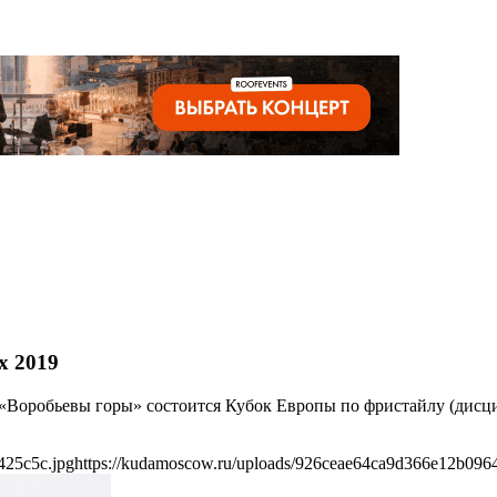
х 2019
 «Воробьевы горы» состоится Кубок Европы по фристайлу (дисц
425c5c.jpg
https://kudamoscow.ru/uploads/926ceae64ca9d366e12b096