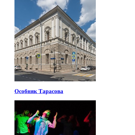
Особняк Тарасова