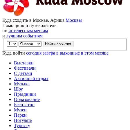
Куда сходить в Москве. Афиша
Москвы
Помощник и путеводитель
по
интересным местам
и
лучшим событиям
Куда пойти
сегодня
завтра
в выходные
в этом месяце
Выставки
Фестивали
С детьми
Активный отдых
Музыка
Шоу
Праздники
Образование
Бесплатно
Музеи
Парки
Погулять
Туристу