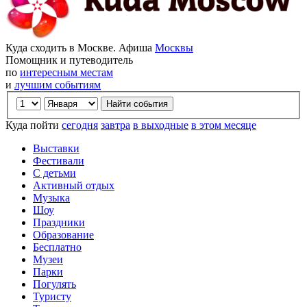
Куда сходить в Москве. Афиша
Москвы
Помощник и путеводитель
по
интересным местам
и
лучшим событиям
Куда пойти
сегодня
завтра
в выходные
в этом месяце
Выставки
Фестивали
С детьми
Активный отдых
Музыка
Шоу
Праздники
Образование
Бесплатно
Музеи
Парки
Погулять
Туристу