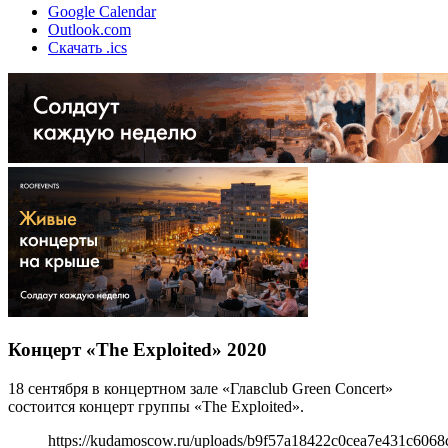
Google Calendar
Outlook.com
Скачать .ics
Концерт «The Exploited» 2020
18 сентября в концертном зале «Главсlub Green Concert»
состоится концерт группы «The Exploited».
https://kudamoscow.ru/uploads/b9f57a18422c0cea7e431c6068