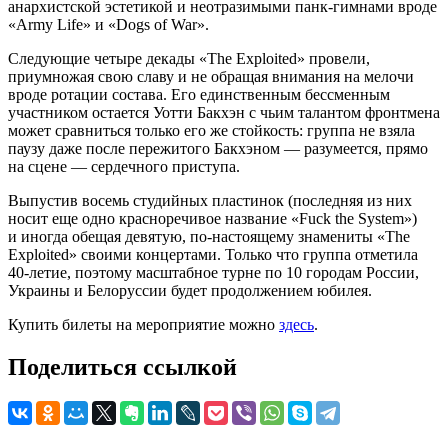
анархистской эстетикой и неотразимыми панк-гимнами вроде
«Army Life» и «Dogs of War».
Следующие четыре декады «The Exploited» провели,
приумножая свою славу и не обращая внимания на мелочи
вроде ротации состава. Его единственным бессменным
участником остается Уотти Бакхэн с чьим талантом фронтмена
может сравниться только его же стойкость: группа не взяла
паузу даже после пережитого Бакхэном — разумеется, прямо
на сцене — сердечного приступа.
Выпустив восемь студийных пластинок (последняя из них
носит еще одно красноречивое название «Fuck the System»)
и иногда обещая девятую, по-настоящему знамениты «The
Exploited» своими концертами. Только что группа отметила
40-летие, поэтому масштабное турне по 10 городам России,
Украины и Белоруссии будет продолжением юбилея.
Купить билеты на мероприятие можно
здесь
.
Поделиться ссылкой