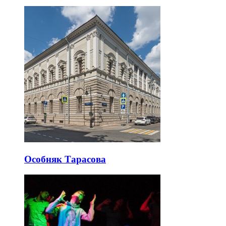
Особняк Тарасова