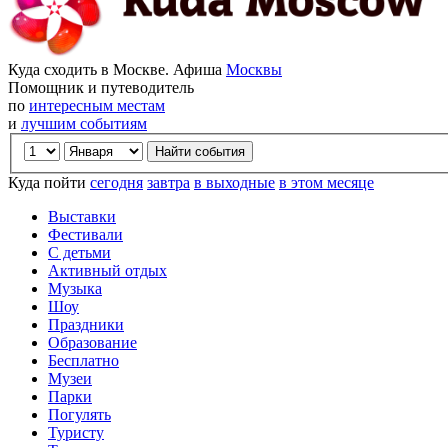
Куда сходить в Москве. Афиша
Москвы
Помощник и путеводитель
по
интересным местам
и
лучшим событиям
Куда пойти
сегодня
завтра
в выходные
в этом месяце
Выставки
Фестивали
С детьми
Активный отдых
Музыка
Шоу
Праздники
Образование
Бесплатно
Музеи
Парки
Погулять
Туристу