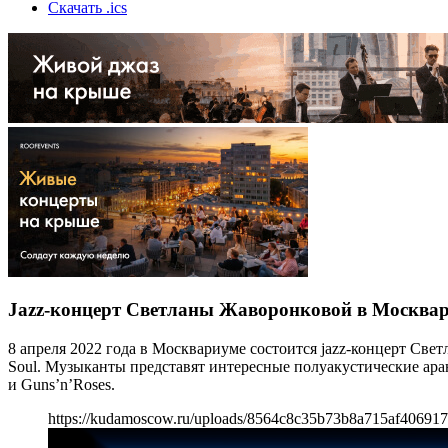
Скачать .ics
Jazz-концерт Светланы Жаворонковой в Москвар
8 апреля 2022 года в Москвариуме состоится jazz-концерт Св
Soul. Музыканты представят интересные полуакустические ар
и Guns’n’Roses.
https://kudamoscow.ru/uploads/8564c8c35b73b8a715af406917