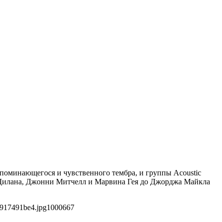
апоминающегося и чувственного тембра, и группы Acoustic
а Дилана, Джонни Митчелл и Марвина Гея до Джорджа Майкла
6917491be4.jpg
1000
667