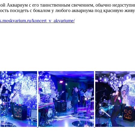
ной Аквариум с его таинственным свечением, обычно недоступн
ость посидеть с бокалом у любого аквариума под красивую живу
kets.moskvarium.ru/koncert_v_akvariume/