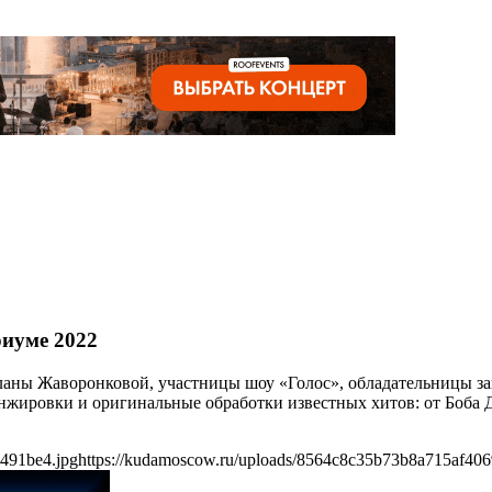
иуме 2022
етланы Жаворонковой, участницы шоу «Голос», обладательницы з
анжировки и оригинальные обработки известных хитов: от Боб
491be4.jpg
https://kudamoscow.ru/uploads/8564c8c35b73b8a715af40