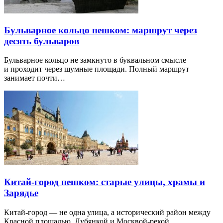
Бульварное кольцо пешком: маршрут через
десять бульваров
Бульварное кольцо не замкнуто в буквальном смысле
и проходит через шумные площади. Полный маршрут
занимает почти…
Китай-город пешком: старые улицы, храмы и
Зарядье
Китай-город — не одна улица, а исторический район между
Красной площадью, Лубянкой и Москвой-рекой.