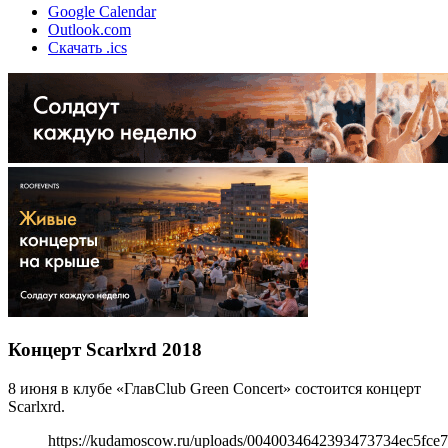
Google Calendar
Outlook.com
Скачать .ics
Концерт Scarlxrd 2018
8 июня в клубе «ГлавClub Green Concert» состоится концерт
Scarlxrd.
https://kudamoscow.ru/uploads/0040034642393473734ec5fce7