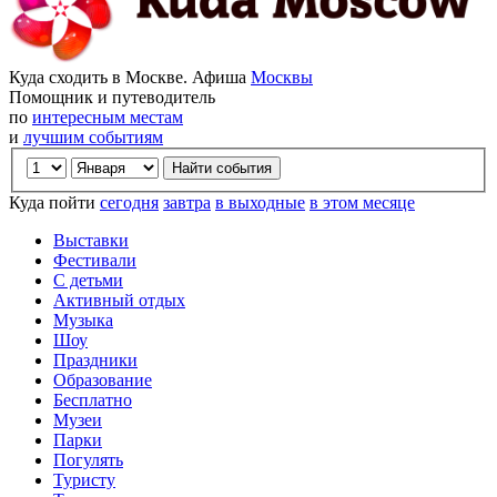
Куда сходить в Москве. Афиша
Москвы
Помощник и путеводитель
по
интересным местам
и
лучшим событиям
Куда пойти
сегодня
завтра
в выходные
в этом месяце
Выставки
Фестивали
С детьми
Активный отдых
Музыка
Шоу
Праздники
Образование
Бесплатно
Музеи
Парки
Погулять
Туристу