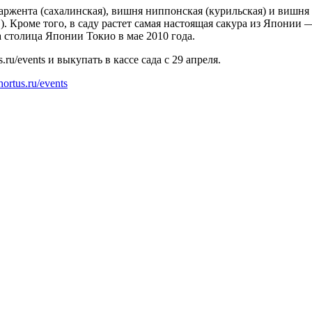
аржента (сахалинская), вишня ниппонская (курильская) и вишня 
). Кроме того, в саду растет самая настоящая сакура из Японии
 столица Японии Токио в мае 2010 года.
ru/events и выкупать в кассе сада с 29 апреля.
ortus.ru/events