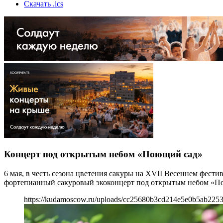
Скачать .ics
Концерт под открытым небом «Поющий сад»
6 мая, в честь сезона цветения сакуры на XVII Весеннем фест
фортепианный сакуровый экоконцерт под открытым небом «П
https://kudamoscow.ru/uploads/cc25680b3cd214e5e0b5ab2253