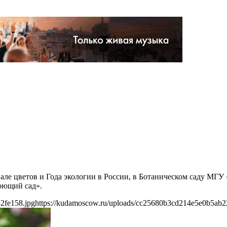
ивале цветов и Года экологии в России, в Ботаническом саду МГ
оющий сад».
2fe158.jpg
https://kudamoscow.ru/uploads/cc25680b3cd214e5e0b5ab2