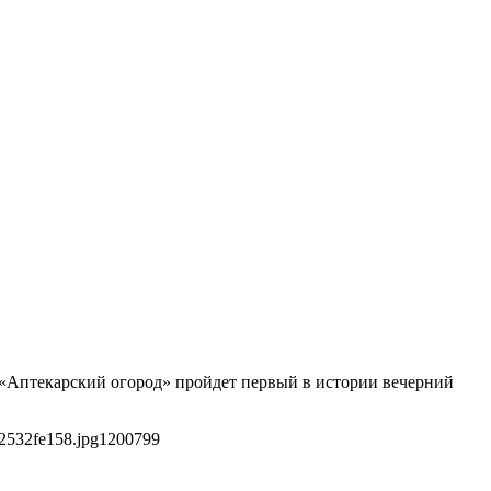
У «Аптекарский огород» пройдет первый в истории вечерний
2532fe158.jpg
1200
799