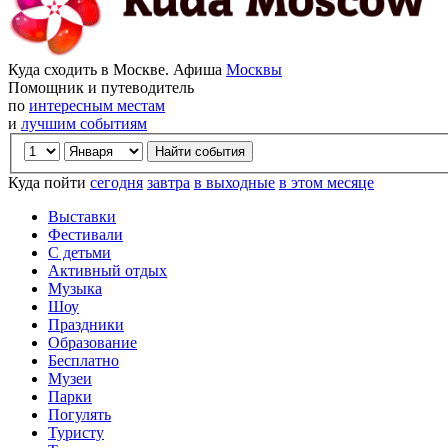
Куда сходить в Москве. Афиша
Москвы
Помощник и путеводитель
по
интересным местам
и
лучшим событиям
Куда пойти
сегодня
завтра
в выходные
в этом месяце
Выставки
Фестивали
С детьми
Активный отдых
Музыка
Шоу
Праздники
Образование
Бесплатно
Музеи
Парки
Погулять
Туристу