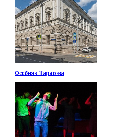
Особняк Тарасова