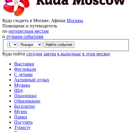
Куда сходить в Москве. Афиша
Москвы
Помощник и путеводитель
по
интересным местам
и
лучшим событиям
Куда пойти
сегодня
завтра
в выходные
в этом месяце
Выставки
Фестивали
С детьми
Активный отдых
Музыка
Шоу
Праздники
Образование
Бесплатно
Музеи
Парки
Погулять
Туристу