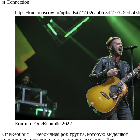
и Connection.
https://kudamoscow.ru/uploads/615102cabbfe8d5105269d243
Концерт OneRepublic 2022
OneRepublic — необычная рок-группа, которую выделяют
проникновенная лирика и чувственная музыка. Для