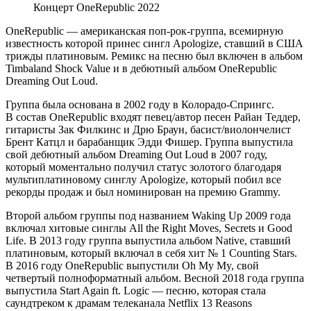
Концерт OneRepublic 2022
OneRepublic — американская поп-рок-группа, всемирную
известность которой принес сингл Apologize, ставший в США
трижды платиновым. Ремикс на песню был включен в альбом
Timbaland Shock Value и в дебютный альбом OneRepublic
Dreaming Out Loud.
Группа была основана в 2002 году в Колорадо-Спрингс.
В состав OneRepublic входят певец/автор песен Райан Теддер,
гитаристы Зак Филкинс и Дрю Браун, басист/виолончелист
Брент Катцл и барабанщик Эдди Фишер. Группа выпустила
свой дебютный альбом Dreaming Out Loud в 2007 году,
который моментально получил статус золотого благодаря
мультиплатиновому синглу Apologize, который побил все
рекорды продаж и был номинирован на премию Grammy.
Второй альбом группы под названием Waking Up 2009 года
включал хитовые синглы All the Right Moves, Secrets и Good
Life. В 2013 году группа выпустила альбом Native, ставший
платиновым, который включал в себя хит № 1 Counting Stars.
В 2016 году OneRepublic выпустили Oh My My, свой
четвертый полноформатный альбом. Весной 2018 года группа
выпустила Start Again ft. Logic — песню, которая стала
саундтреком к драмам телеканала Netflix 13 Reasons