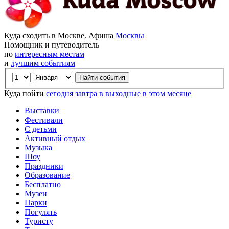
Куда сходить в Москве. Афиша
Москвы
Помощник и путеводитель
по
интересным местам
и
лучшим событиям
Куда пойти
сегодня
завтра
в выходные
в этом месяце
Выставки
Фестивали
С детьми
Активный отдых
Музыка
Шоу
Праздники
Образование
Бесплатно
Музеи
Парки
Погулять
Туристу