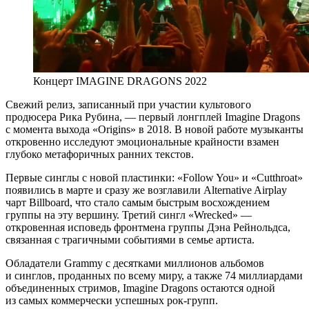
Концерт IMAGINE DRAGONS 2022
Свежий релиз, записанный при участии культового
продюсера Рика Рубина, — первый лонгплей Imagine Dragons
с момента выхода «Origins» в 2018. В новой работе музыканты
откровенно исследуют эмоциональные крайности взамен
глубоко метафоричных ранних текстов.
Первые синглы с новой пластинки: «Follow You» и «Cutthroat»
появились в марте и сразу же возглавили Alternative Airplay
чарт Billboard, что стало самым быстрым восхождением
группы на эту вершину. Третий сингл «Wrecked» —
откровенная исповедь фронтмена группы Дэна Рейнольдса,
связанная с трагичными событиями в семье артиста.
​​Обладатели Grammy c десятками миллионов альбомов
и синглов, проданных по всему миру, а также 74 миллиардами
объединенных стримов, Imagine Dragons остаются одной
из самых коммерчески успешных рок-групп.