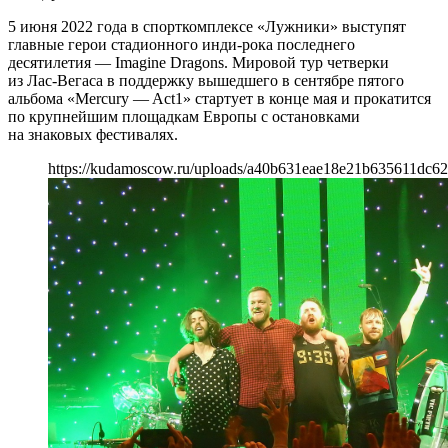
5 июня 2022 года в спорткомплексе «Лужники» выступят
главные герои стадионного инди-рока последнего
десятилетия — Imagine Dragons. Мировой тур четверки
из Лас-Вегаса в поддержку вышедшего в сентябре пятого
альбома «Mercury — Act1» стартует в конце мая и прокатится
по крупнейшим площадкам Европы с остановками
на знаковых фестивалях.
https://kudamoscow.ru/uploads/a40b631eae18e21b635611dc6