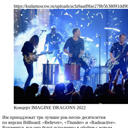
https://kudamoscow.ru/uploads/acfa9aad9fae278b5b38091dd9
Концерт IMAGINE DRAGONS 2022
Им принадлежат три лучшие рок-песни десятилетия
по версии Billboard: «Believer», «Thunder» и «Radioactive».
Разумеется, все они будут исполнены в обойме с новым