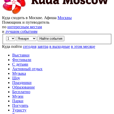
Куда сходить в Москве. Афиша
Москвы
Помощник и путеводитель
по
интересным местам
и
лучшим событиям
Куда пойти
сегодня
завтра
в выходные
в этом месяце
Выставки
Фестивали
С детьми
Активный отдых
Музыка
Шоу
Праздники
Образование
Бесплатно
Музеи
Парки
Погулять
Туристу