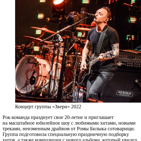
Концерт группы «Звери» 2022
Рок-команда празднует свое 20-летие и приглашает
на масштабное юбилейное шоу с любимыми хитами, новыми
треками, неизменным драйвом от Ромы Билыка сотоварищи.
Группа подготовила специальную праздничную подборку
хитов, а также композиции с нового альбома, который увидел