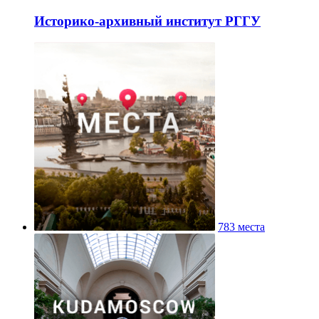
Историко-архивный институт РГГУ
783 места