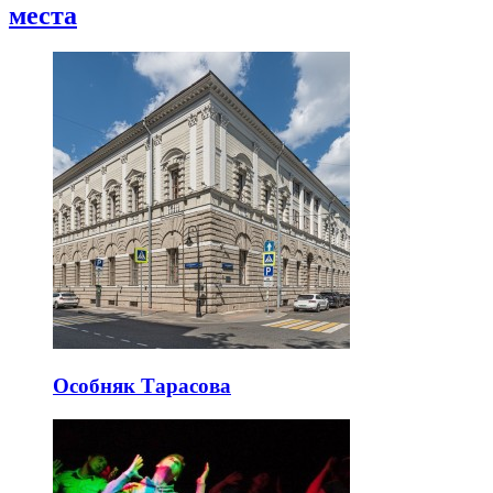
места
Особняк Тарасова