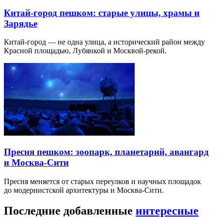
Китай-город пешком: старые улицы, храмы и
Зарядье
Китай-город — не одна улица, а исторический район между
Красной площадью, Лубянкой и Москвой-рекой.
Пресня пешком: зоопарк, планетарий, авангард
и Москва-Сити
Пресня меняется от старых переулков и научных площадок
до модернистской архитектуры и Москва-Сити.
Последние добавленные
интересные