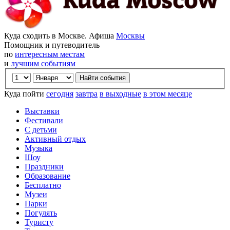
Куда сходить в Москве. Афиша
Москвы
Помощник и путеводитель
по
интересным местам
и
лучшим событиям
Куда пойти
сегодня
завтра
в выходные
в этом месяце
Выставки
Фестивали
С детьми
Активный отдых
Музыка
Шоу
Праздники
Образование
Бесплатно
Музеи
Парки
Погулять
Туристу