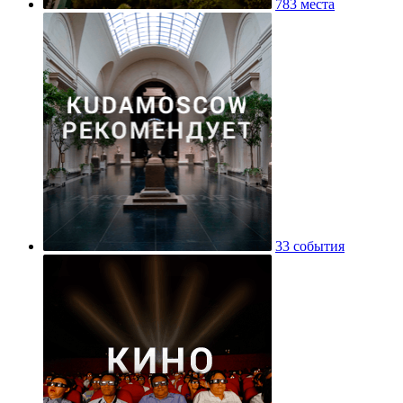
783 места
33 события