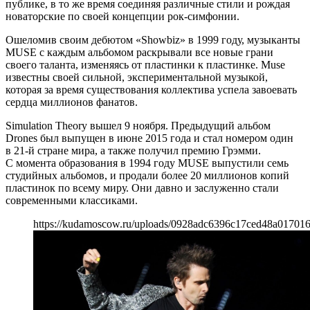
публике, в то же время соединяя различные стили и рождая
новаторские по своей концепции рок-симфонии.
Ошеломив своим дебютом «Showbiz» в 1999 году, музыканты
MUSE с каждым альбомом раскрывали все новые грани
своего таланта, изменяясь от пластинки к пластинке. Muse
известны своей сильной, экспериментальной музыкой,
которая за время существования коллектива успела завоевать
сердца миллионов фанатов.
Simulation Theory вышел 9 ноября. Предыдущий альбом
Drones был выпущен в июне 2015 года и стал номером один
в 21-й стране мира, а также получил премию Грэмми.
С момента образования в 1994 году MUSE выпустили семь
студийных альбомов, и продали более 20 миллионов копий
пластинок по всему миру. Они давно и заслуженно стали
современными классиками.
https://kudamoscow.ru/uploads/0928adc6396c17ced48a017016