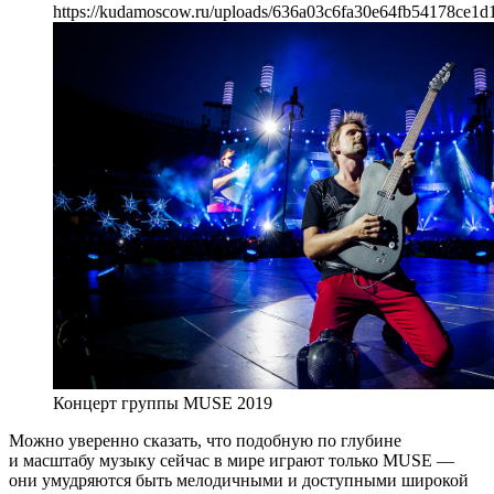
https://kudamoscow.ru/uploads/636a03c6fa30e64fb54178ce1d
Концерт группы MUSE 2019
Можно уверенно сказать, что подобную по глубине
и масштабу музыку сейчас в мире играют только MUSE —
они умудряются быть мелодичными и доступными широкой