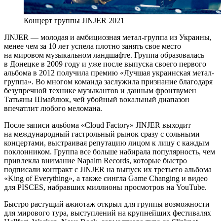
Концерт группы JINJER 2021
JINJER — молодая и амбициозная метал-группа из Украины,
менее чем за 10 лет успела плотно занять свое место
на мировом музыкальном ландшафте. Группа образовалась
в Донецке в 2009 году и уже после выпуска своего первого
альбома в 2012 получила премию «Лучшая украинская метал-
группа». Во многом команда заслужила признание благодаря
безупречной технике музыкантов и данным фронтвумен
Татьяны Шмайлюк, чей убойный вокальный диапазон
впечатлит любого меломана.
После записи альбома «Cloud Factory» JINJER выходит
на международный гастрольный рынок сразу с сольными
концертами, выстраивая репутацию лицом к лицу c каждым
поклонником. Группа все больше набирала популярность, чем
привлекла внимание Napalm Records, которые быстро
подписали контракт с JINJER на выпуск их третьего альбома
«King of Everything», а также сингла Game Changing и видео
для PISCES, набравших миллионы просмотров на YouTube.
Быстро растущий ажиотаж открыл для группы возможности
для мирового тура, выступлений на крупнейших фестивалях