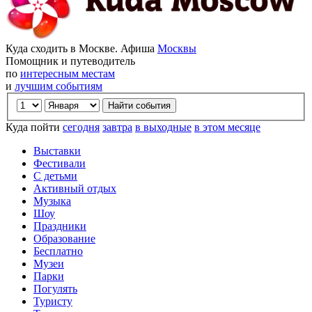
Куда сходить в Москве. Афиша
Москвы
Помощник и путеводитель
по
интересным местам
и
лучшим событиям
Куда пойти
сегодня
завтра
в выходные
в этом месяце
Выставки
Фестивали
С детьми
Активный отдых
Музыка
Шоу
Праздники
Образование
Бесплатно
Музеи
Парки
Погулять
Туристу