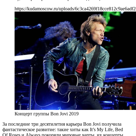
https://kudamoscow.ru/uploads/6c3ca4269f18cce812c9ae6adf2
Концерт группы Bon Jovi 2019
За последние три десятилетия карьера Bon Jovi получила
фантастическое развитие: такие хиты как It’s My Life, Bed
Of Roses и Always покоряли мировые чарты, их концерты