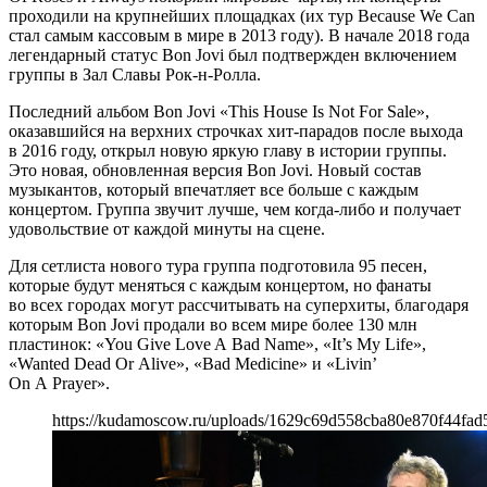
проходили на крупнейших площадках (их тур Because We Can
стал самым кассовым в мире в 2013 году). В начале 2018 года
легендарный статус Bon Jovi был подтвержден включением
группы в Зал Славы Рок-н-Ролла.
Последний альбом Bon Jovi «This House Is Not For Sale»,
оказавшийся на верхних строчках хит-парадов после выхода
в 2016 году, открыл новую яркую главу в истории группы.
Это новая, обновленная версия Bon Jovi. Новый состав
музыкантов, который впечатляет все больше с каждым
концертом. Группа звучит лучше, чем когда-либо и получает
удовольствие от каждой минуты на сцене.
Для сетлиста нового тура группа подготовила 95 песен,
которые будут меняться с каждым концертом, но фанаты
во всех городах могут рассчитывать на суперхиты, благодаря
которым Bon Jovi продали во всем мире более 130 млн
пластинок: «You Give Love A Bad Name», «It’s My Life»,
«Wanted Dead Or Alive», «Bad Medicine» и «Livin’
On A Prayer».
https://kudamoscow.ru/uploads/1629c69d558cba80e870f44fad5