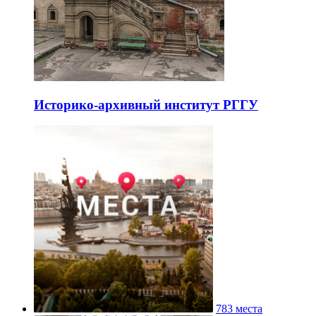
Историко-архивный институт РГГУ
783 места