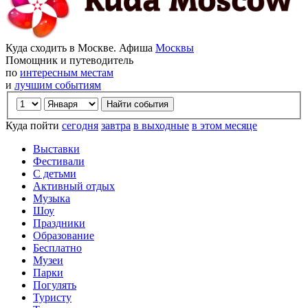
Куда сходить в Москве. Афиша
Москвы
Помощник и путеводитель
по
интересным местам
и
лучшим событиям
Куда пойти
сегодня
завтра
в выходные
в этом месяце
Выставки
Фестивали
С детьми
Активный отдых
Музыка
Шоу
Праздники
Образование
Бесплатно
Музеи
Парки
Погулять
Туристу