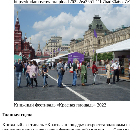
https://kudamoscow.ru/uploads/6222ea2551f11b7bad30a6ca7e
Книжный фестиваль «Красная площадь» 2022
Главная сцена
Книжный фестиваль «Красная площадь» откроется знаковым вы
исполнят один из шедевров фортепианной музыки — «Седьмую 