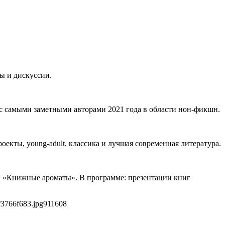
сы и дискуссии.
 с самыми заметными авторами 2021 года в области нон-фикшн.
екты, young-adult, классика и лучшая современная литература.
ии «Книжные ароматы». В программе: презентации книг
f3766f683.jpg
911
608