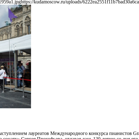
1959a1.jpg
https://kudamoscow.ru/uploads/6222ea2551f11b7bad30a6c
ступлением лауреатов Международного конкурса пианистов Gran
сонату» Сергея Прокофьева, отдавая дань 130-летию со дня е