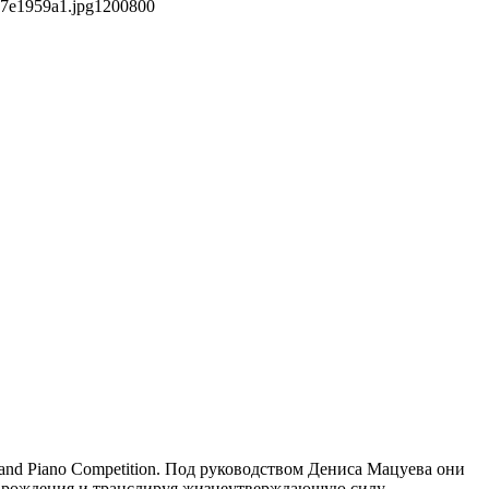
a7e1959a1.jpg
1200
800
d Piano Competition. Под руководством Дениса Мацуева они
го рождения и транслируя жизнеутверждающую силу