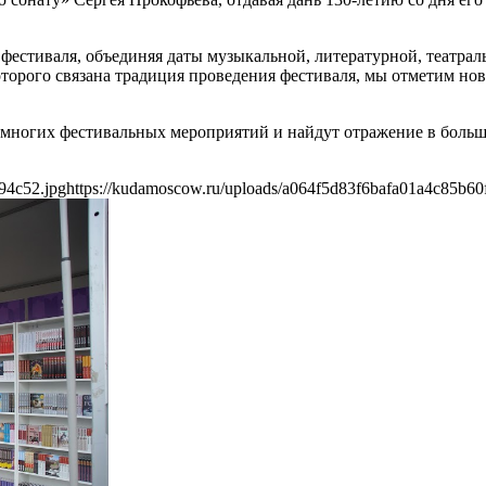
естиваля, объединяя даты музыкальной, литературной, театраль
оторого связана традиция проведения фестиваля, мы отметим н
й многих фестивальных мероприятий и найдут отражение в боль
94c52.jpg
https://kudamoscow.ru/uploads/a064f5d83f6bafa01a4c85b60