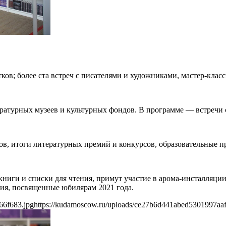
ков; более ста встреч с писателями и художниками, мастер-клас
тературных музеев и культурных фондов. В программе — встречи
ов, итоги литературных премий и конкурсов, образовательные про
 книги и списки для чтения, примут участие в арома-инсталляц
ятия, посвященные юбилярам 2021 года.
66f683.jpg
https://kudamoscow.ru/uploads/ce27b6d441abed5301997aa