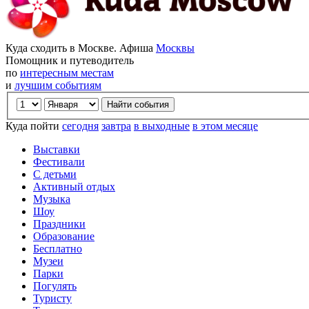
Куда сходить в Москве. Афиша
Москвы
Помощник и путеводитель
по
интересным местам
и
лучшим событиям
Куда пойти
сегодня
завтра
в выходные
в этом месяце
Выставки
Фестивали
С детьми
Активный отдых
Музыка
Шоу
Праздники
Образование
Бесплатно
Музеи
Парки
Погулять
Туристу