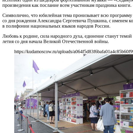
произведения как послание всем участникам праздника книги.
Символично, что юбилейная тема пронизывает всю программу ф
со дня рождения Александра Сергеевича Пушкина, с именем к
в полифонии национальных языков народов России.
Любовь к родине, сила народного духа, единение станут темо
летия со дня начала Великой Отечественной войны.
https://kudamoscow.ru/uploads/a064f5d83f6bafa01a4c85b60f9