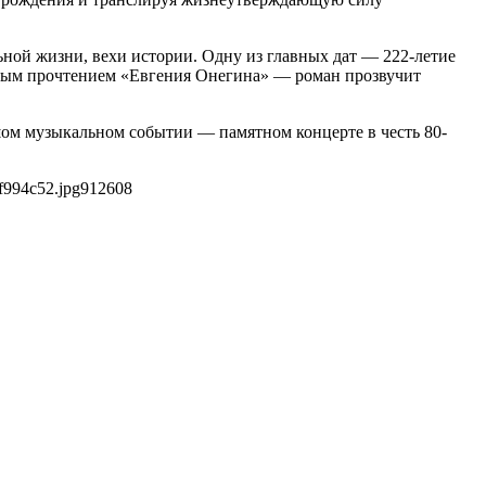
ной жизни, вехи истории. Одну из главных дат — 222-летие
овым прочтением «Евгения Онегина» — роман прозвучит
шом музыкальном событии — памятном концерте в честь 80-
f994c52.jpg
912
608