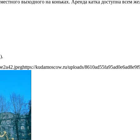
вместного выходного на коньках. Аренда катка доступна всем ж
).
be2a42.jpeg
https://kudamoscow.ru/uploads/8610ad55fa95ad0e6ad8e9f