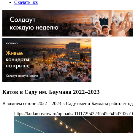
Скачать .ics
Каток в Саду им. Баумана 2022–2023
В зимнем сезоне 2022—2023 в Саду имени Баумана работает оди
https://kudamoscow.ru/uploads/ff1f17294223fc45c545d7f06a1