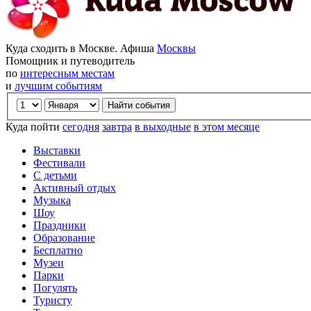
Куда сходить в Москве. Афиша
Москвы
Помощник и путеводитель
по
интересным местам
и
лучшим событиям
Куда пойти
сегодня
завтра
в выходные
в этом месяце
Выставки
Фестивали
С детьми
Активный отдых
Музыка
Шоу
Праздники
Образование
Бесплатно
Музеи
Парки
Погулять
Туристу