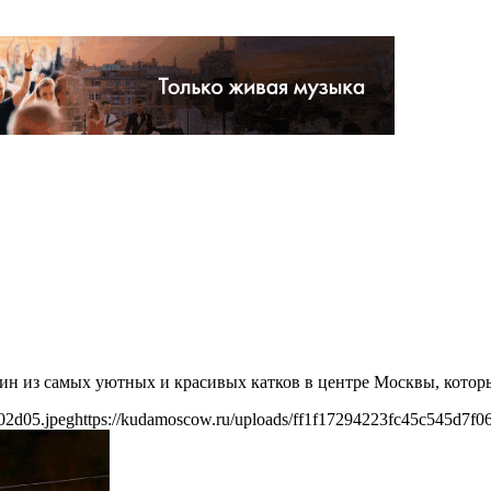
н из самых уютных и красивых катков в центре Москвы, который
02d05.jpeg
https://kudamoscow.ru/uploads/ff1f17294223fc45c545d7f0