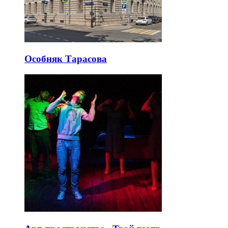
Особняк Тарасова