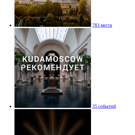
783 места
35 событий