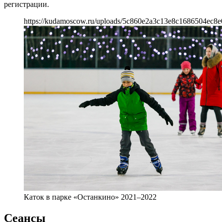
регистрации.
https://kudamoscow.ru/uploads/5c860e2a3c13e8c1686504ec8e
Каток в парке «Останкино» 2021–2022
Сеансы