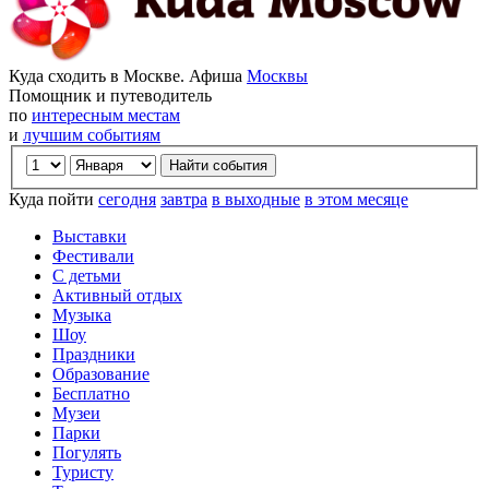
Куда сходить в Москве. Афиша
Москвы
Помощник и путеводитель
по
интересным местам
и
лучшим событиям
Куда пойти
сегодня
завтра
в выходные
в этом месяце
Выставки
Фестивали
С детьми
Активный отдых
Музыка
Шоу
Праздники
Образование
Бесплатно
Музеи
Парки
Погулять
Туристу