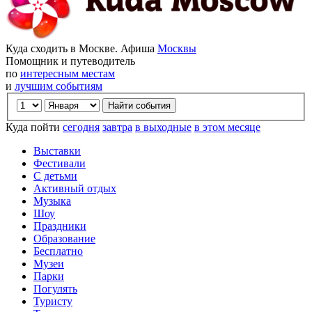
Куда сходить в Москве. Афиша
Москвы
Помощник и путеводитель
по
интересным местам
и
лучшим событиям
Куда пойти
сегодня
завтра
в выходные
в этом месяце
Выставки
Фестивали
С детьми
Активный отдых
Музыка
Шоу
Праздники
Образование
Бесплатно
Музеи
Парки
Погулять
Туристу