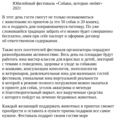
Юбилейный фестиваль «Собаки, которые любят»
2021
В этот день гости смогут не только познакомиться
с животными из приютов (а это 50 собак и 20 кошек),
но и подарить дом понравившемуся питомцу. По уже
сложившейся традиции забрать его можно будет совершенно
бесплатно, имея при себе паспорт и оформив договор
об ответственном содержании.
Также всех посетителей фестиваля организаторы порадуют
разнообразными активностями. Весь день на площадке будут
работать зона мастер-классов для взрослых и детей, лекторий
с темами о поведении, здоровье и уходе за собаками
и кошками, консультации кинологов, зоопсихологов
и ветеринаров, развлекательная зона для маленьких гостей
фестиваля, уникальная зона виртуальной реальности
в которой в режиме полного погружения можно оказаться
в приюте для собак, уголок аквагрима и мехенди
и благотворительный маркет, все вырученные средства
с которого пойдут на лечение бездомных животных.
Каждый желающий поддержать животных в приютах сможет
приобрести и оставить в пункте приема подарков все самое
нужное. Фестиваль подарит своим гостям море