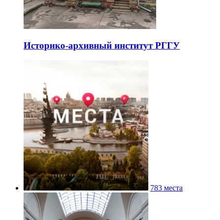
Историко-архивный институт РГГУ
783 места