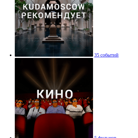
35 событий
5 фильмов