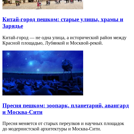
Китай-город пешком: старые улицы, храмы и
Зарядье
Китай-город — не одна улица, а исторический район между
Красной площадью, Лубянкой и Москвой-рекой.
Пресня пешком: зоопарк, планетарий, авангард
и Москва-Сити
Пресня меняется от старых переулков и научных площадок
до модернистской архитектуры и Москва-Сити.