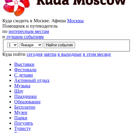
Куда сходить в Москве. Афиша
Москвы
Помощник и путеводитель
по
интересным местам
и
лучшим событиям
Куда пойти
сегодня
завтра
в выходные
в этом месяце
Выставки
Фестивали
С детьми
Активный отдых
Музыка
Шоу
Праздники
Образование
Бесплатно
Музеи
Парки
Погулять
Туристу