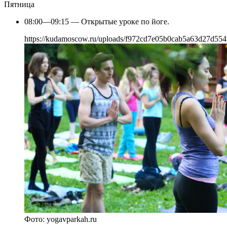
Пятница
08:00—09:15 — Открытые уроке по йоге.
https://kudamoscow.ru/uploads/f972cd7e05b0cab5a63d27d554f
Фото: yogavparkah.ru