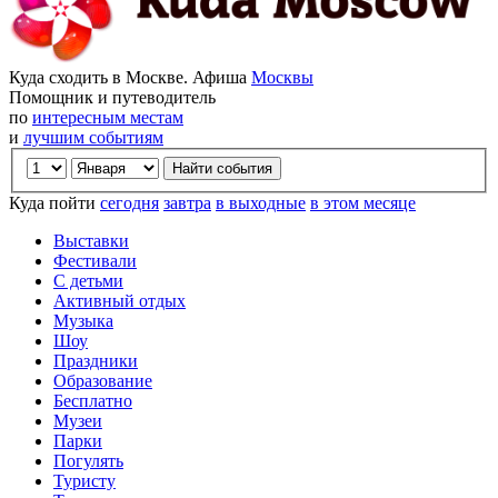
Куда сходить в Москве. Афиша
Москвы
Помощник и путеводитель
по
интересным местам
и
лучшим событиям
Куда пойти
сегодня
завтра
в выходные
в этом месяце
Выставки
Фестивали
С детьми
Активный отдых
Музыка
Шоу
Праздники
Образование
Бесплатно
Музеи
Парки
Погулять
Туристу