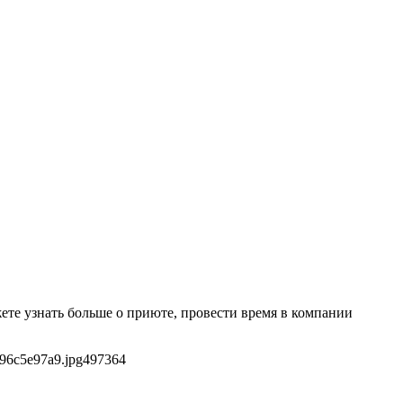
те узнать больше о приюте, провести время в компании
96c5e97a9.jpg
497
364