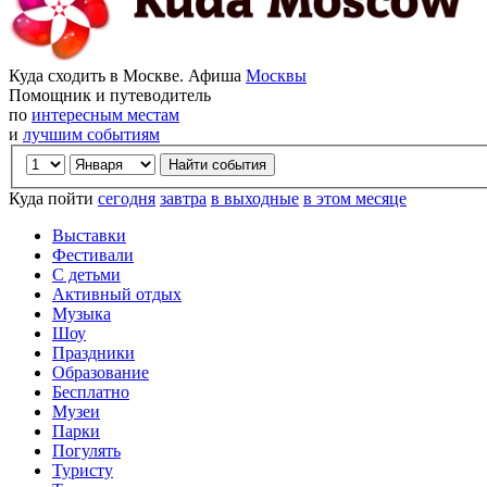
Куда сходить в Москве. Афиша
Москвы
Помощник и путеводитель
по
интересным местам
и
лучшим событиям
Куда пойти
сегодня
завтра
в выходные
в этом месяце
Выставки
Фестивали
С детьми
Активный отдых
Музыка
Шоу
Праздники
Образование
Бесплатно
Музеи
Парки
Погулять
Туристу