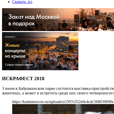
Скачать .ics
ИСКРАФЕСТ 2018
3 июня в Бабушкинском парке состоится выставка-пристройст
животных, а может и встретить среди них своего четвероногого
https://kudamoscow.ru/uploads/a3397e352e6e4cdc568039096c