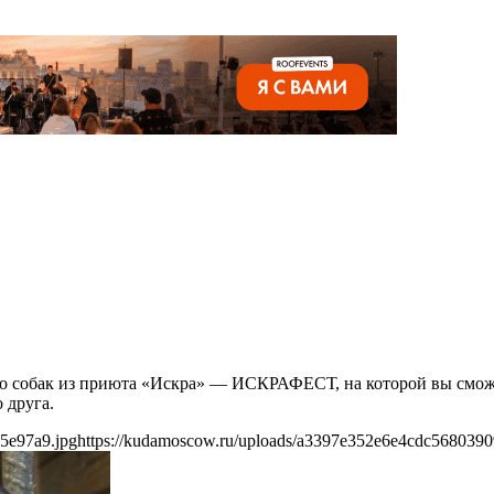
во собак из приюта «Искра» — ИСКРАФЕСТ, на которой вы сможе
 друга.
5e97a9.jpg
https://kudamoscow.ru/uploads/a3397e352e6e4cdc5680390