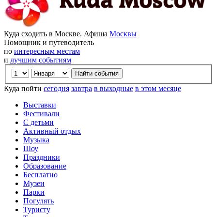
Куда сходить в Москве. Афиша
Москвы
Помощник и путеводитель
по
интересным местам
и
лучшим событиям
Куда пойти
сегодня
завтра
в выходные
в этом месяце
Выставки
Фестивали
С детьми
Активный отдых
Музыка
Шоу
Праздники
Образование
Бесплатно
Музеи
Парки
Погулять
Туристу