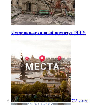
Историко-архивный институт РГГУ
783 места