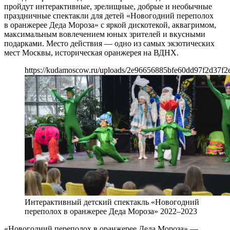
пройдут интерактивные, зрелищные, добрые и необычные
праздничные спектакли для детей «Новогодний переполох
в оранжерее Деда Мороза» с яркой дискотекой, аквагримом,
максимальным вовлечением юных зрителей и вкусными
подарками. Место действия — одно из самых экзотических
мест Москвы, историческая оранжерея на ВДНХ.
https://kudamoscow.ru/uploads/2e96656885bfe60dd97f2d37f2
Интерактивный детский спектакль «Новогодний
переполох в оранжерее Деда Мороза» 2022–2023
«Новогодний переполох в оранжерее Деда Мороза» —