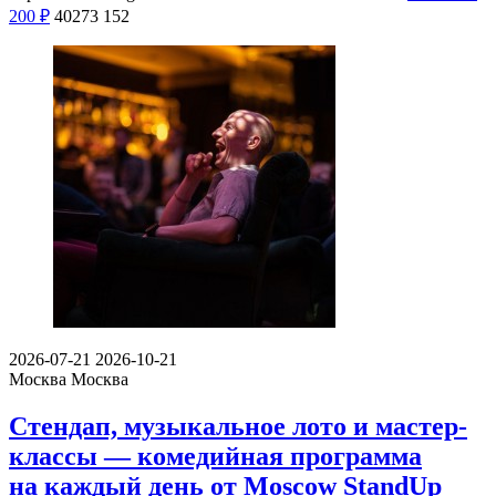
200
₽
40273
152
2026-07-21
2026-10-21
Москва
Москва
Стендап, музыкальное лото и мастер-
классы — комедийная программа
на каждый день от Moscow StandUp