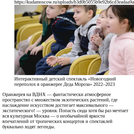
https://kudamoscow.ru/uploads/b3d0b5055b9e92b6cd3eadaa9a
Интерактивный детский спектакль «Новогодний
переполох в оранжерее Деда Мороза» 2022–2023
Оранжерея на ВДНХ — фантастически атмосферное
пространство с множеством экзотических растений, где
наслаждение искусством достигает максимального —
экстатического! — уровня. Попасть сюда хотя бы раз мечтает
вся культурная Москва — о необычайной яркости
впечатлений от тропических концертов и спектаклей
буквально ходят легенды.