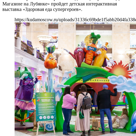
Магазине на Лубянке» пройдет детская интерактивная
выставка «Здоровая еда супергероев».
https://kudamoscow.ru/uploads/31336c69bde1f5abb20d4fa338