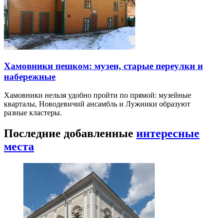
Хамовники пешком: музеи, старые переулки и
набережные
Хамовники нельзя удобно пройти по прямой: музейные
кварталы, Новодевичий ансамбль и Лужники образуют
разные кластеры.
Последние добавленные
интересные
места