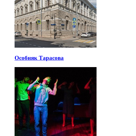
Особняк Тарасова