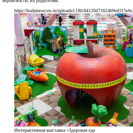
вероятности, их родителям.
https://kudamoscow.ru/uploads/c18fc84120d71824b9ed315e6
Интерактивная выставка «Здоровая еда