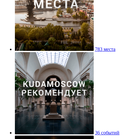
783 места
36 событий