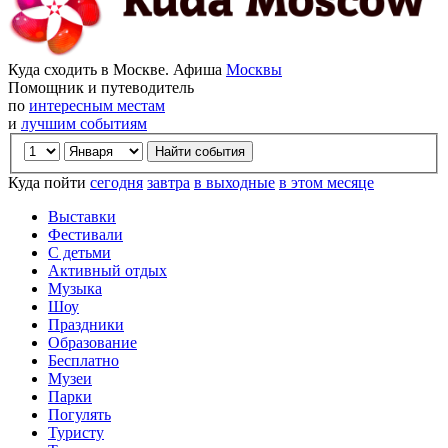
Куда сходить в Москве. Афиша
Москвы
Помощник и путеводитель
по
интересным местам
и
лучшим событиям
Куда пойти
сегодня
завтра
в выходные
в этом месяце
Выставки
Фестивали
С детьми
Активный отдых
Музыка
Шоу
Праздники
Образование
Бесплатно
Музеи
Парки
Погулять
Туристу