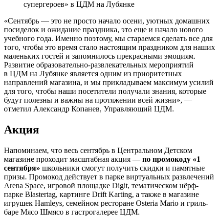
супергероев» в ЦДМ на Лубянке
«Сентябрь — это не просто начало осени, уютных домашних
посиделок и ожидание праздника, это еще и начало нового
учебного года. Именно поэтому, мы стараемся сделать все для
того, чтобы это время стало настоящим праздником для наших
маленьких гостей и запомнилось прекрасными эмоциям.
Развитие образовательно-развлекательных мероприятий
в ЦДМ на Лубянке является одним из приоритетных
направлений магазина, и мы прикладываем максимум усилий
для того, чтобы наши посетители получали знания, которые
будут полезны и важны на протяжении всей жизни», —
отметил Александр Копанев, Управляющий ЦДМ.
Акция
Напоминаем, что весь сентябрь в Центральном Детском
магазине проходит масштабная акция —
по промокоду «1
сентября»
школьники смогут получить скидки и памятные
призы. Промокод действует в парке виртуальных развлечений
Arena Space, игровой площадке Digit, тематическом нёрф-
парке Blastertag, картинге Drift Karting, а также в магазине
игрушек Hamleys, семейном ресторане Osteria Mario и гриль-
баре Мясо Шмясо в гастрогалерее ЦДМ.