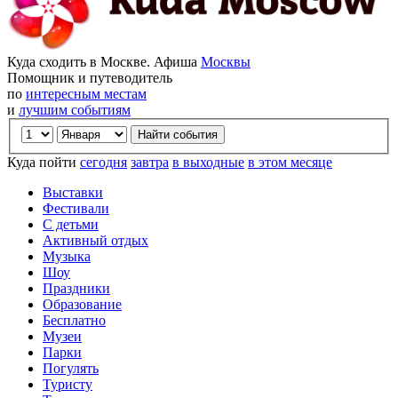
Куда сходить в Москве. Афиша
Москвы
Помощник и путеводитель
по
интересным местам
и
лучшим событиям
Куда пойти
сегодня
завтра
в выходные
в этом месяце
Выставки
Фестивали
С детьми
Активный отдых
Музыка
Шоу
Праздники
Образование
Бесплатно
Музеи
Парки
Погулять
Туристу