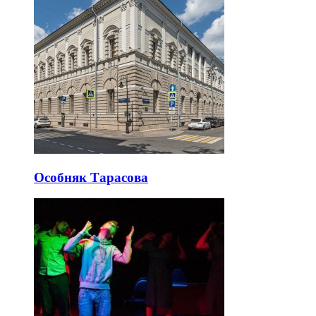
Особняк Тарасова