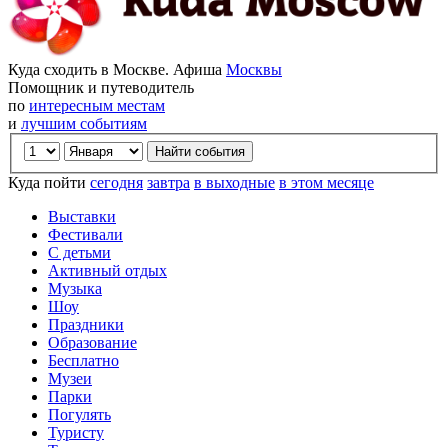
Куда сходить в Москве. Афиша
Москвы
Помощник и путеводитель
по
интересным местам
и
лучшим событиям
Куда пойти
сегодня
завтра
в выходные
в этом месяце
Выставки
Фестивали
С детьми
Активный отдых
Музыка
Шоу
Праздники
Образование
Бесплатно
Музеи
Парки
Погулять
Туристу