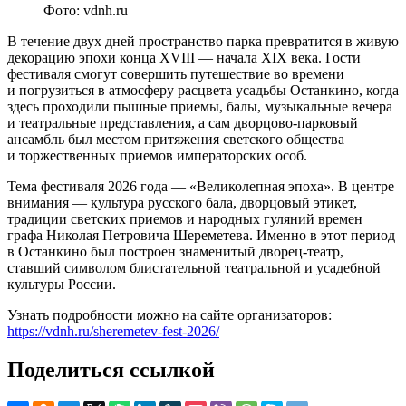
Фото: vdnh.ru
В течение двух дней пространство парка превратится в живую
декорацию эпохи конца XVIII — начала XIX века. Гости
фестиваля смогут совершить путешествие во времени
и погрузиться в атмосферу расцвета усадьбы Останкино, когда
здесь проходили пышные приемы, балы, музыкальные вечера
и театральные представления, а сам дворцово-парковый
ансамбль был местом притяжения светского общества
и торжественных приемов императорских особ.
Тема фестиваля 2026 года — «Великолепная эпоха». В центре
внимания — культура русского бала, дворцовый этикет,
традиции светских приемов и народных гуляний времен
графа Николая Петровича Шереметева. Именно в этот период
в Останкино был построен знаменитый дворец-театр,
ставший символом блистательной театральной и усадебной
культуры России.
Узнать подробности можно на сайте организаторов:
https://vdnh.ru/sheremetev-fest-2026/
Поделиться ссылкой