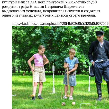
культуры начала ХIХ века приурочен к 275-летию со дня
рождения графа Николая Петровича Шереметева —
выдающегося мецената, покровителя искусств и создателя
одного из главных культурных центров своего времени.
https://kudamoscow.ru/uploads/728f4bf0369b52f28d6d897657