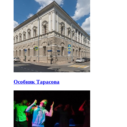
Особняк Тарасова