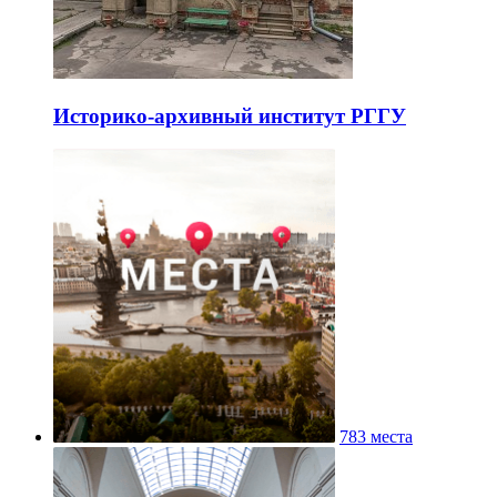
Историко-архивный институт РГГУ
783 места