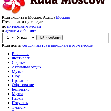
Куда сходить в Москве. Афиша
Москвы
Помощник и путеводитель
по
интересным местам
и
лучшим событиям
Куда пойти
сегодня
завтра
в выходные
в этом месяце
Выставки
Фестивали
С детьми
Активный отдых
Музыка
Шоу
Праздники
Образование
Бесплатно
Музеи
Парки
Погулять
Туристу