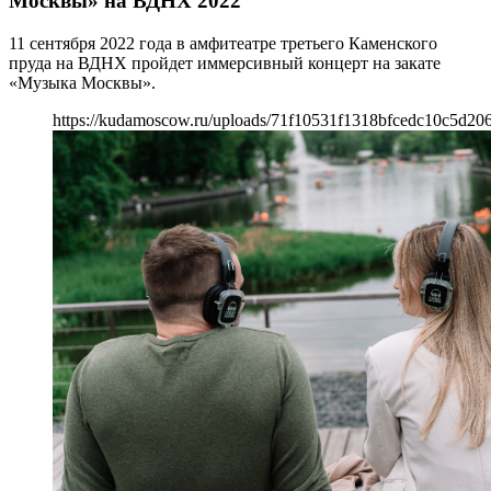
Москвы» на ВДНХ 2022
11 сентября 2022 года в амфитеатре третьего Каменского
пруда на ВДНХ пройдет иммерсивный концерт на закате
«Музыка Москвы».
https://kudamoscow.ru/uploads/71f10531f1318bfcedc10c5d20