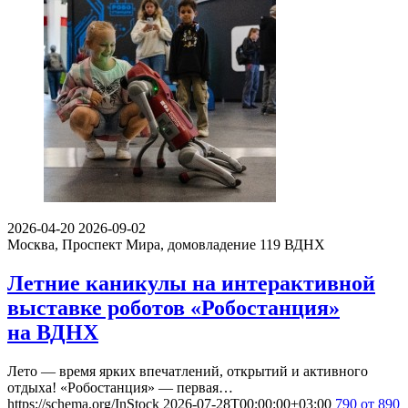
2026-04-20
2026-09-02
Москва, Проспект Мира, домовладение 119
ВДНХ
Летние каникулы на интерактивной
выставке роботов «Робостанция»
на ВДНХ
Лето — время ярких впечатлений, открытий и активного
отдыха! «Робостанция» — первая…
https://schema.org/InStock
2026-07-28T00:00:00+03:00
790
от 890