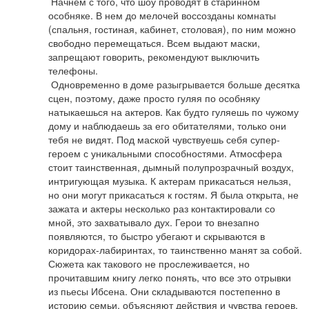
 Начнем с того, что шоу проводят в старинном 
особняке. В нем до мелочей воссозданы комнаты 
(спальня, гостиная, кабинет, столовая), по ним можно 
свободно перемещаться. Всем выдают маски, 
запрещают говорить, рекомендуют выключить 
телефоны. 

 Одновременно в доме разыгрывается больше десятка 
сцен, поэтому, даже просто гуляя по особняку 
натыкаешься на актеров. Как будто гуляешь по чужому 
дому и наблюдаешь за его обитателями, только они 
тебя не видят. Под маской чувствуешь себя супер-
героем с уникальными способностями. Атмосфера 
стоит таинственная, дымный полупрозрачный воздух, 
интригующая музыка. К актерам прикасаться нельзя, 
но они могут прикасаться к гостям. Я была открыта, не 
зажата и актеры несколько раз контактировали со 
мной, это захватывало дух. Герои то внезапно 
появляются, то быстро убегают и скрываются в 
коридорах-лабиринтах, то таинственно манят за собой. 
Сюжета как такового не прослеживается, но 
прочитавшим книгу легко понять, что все это отрывки 
из пьесы Ибсена. Они складываются постепенно в 
историю семьи, объясняют действия и чувства героев, 