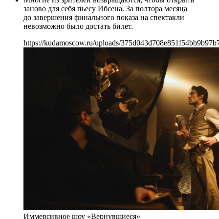
заново для себя пьесу Ибсена. За полтора месяца
до завершения финального показа на спектакли
невозможно было достать билет.
https://kudamoscow.ru/uploads/375d043d708e851f54bb9b97b7
Иммерсивное шоу «Вернувшиеся»