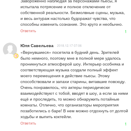
Завороженно наблюдая за персонажами пьесы, я 
испытала потрясение и полное отключение от 
собственной реальности. Безмолвные сцены, музыка, 
и весь антураж настолько будоражат чувства, что 
способны изменить сознание. Это круто и необычно.
Ответить
1
Юля Савельева
2018.12.17 07:06
«Вернувшиеся» посетила в будний день. Зрителей 
было немного, поэтому мне в полной мере удалось 
проникнуться атмосферой шоу. Интерьер особняка и 
соответствующая музыка создали полный эффект 
моего перемещения в действие пьесы. Этому 
способствовали и запахи старины, витавшие повсюду. 
Очень понравилось, что актеры периодически 
взаимодействуют с тобой, вводят в шоу, а если за ними 
ещё и проследить, то можно обнаружить потайные 
комнаты. Отлично, что организаторы мероприятия 
позаботились о баре! В нем можно отдохнуть от долгой 
ходьбы и выпить коктейли.
Ответить
1