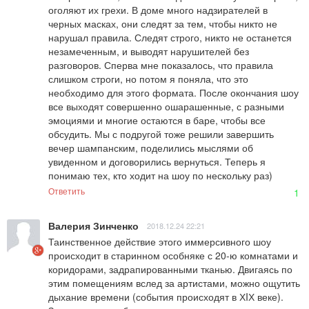
оголяют их грехи. В доме много надзирателей в 
черных масках, они следят за тем, чтобы никто не 
нарушал правила. Следят строго, никто не останется 
незамеченным, и выводят нарушителей без 
разговоров. Сперва мне показалось, что правила 
слишком строги, но потом я поняла, что это 
необходимо для этого формата. После окончания шоу 
все выходят совершенно ошарашенные, с разными 
эмоциями и многие остаются в баре, чтобы все 
обсудить. Мы с подругой тоже решили завершить 
вечер шампанским, поделились мыслями об 
увиденном и договорились вернуться. Теперь я 
понимаю тех, кто ходит на шоу по нескольку раз)
Ответить
1
Валерия Зинченко
2018.12.24 22:21
Таинственное действие этого иммерсивного шоу 
происходит в старинном особняке с 20-ю комнатами и 
коридорами, задрапированными тканью. Двигаясь по 
этим помещениям вслед за артистами, можно ощутить 
дыхание времени (события происходят в ХIХ веке). 