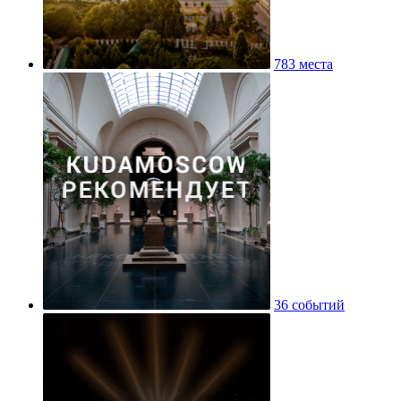
783 места
36 событий