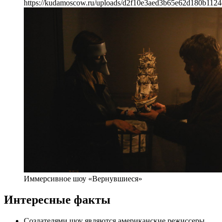
https://kudamoscow.ru/uploads/d2f10e3aed3b65e62d180b1124
Иммерсивное шоу «Вернувшиеся»
Интересные факты
Создателями шоу являются американские режиссеры