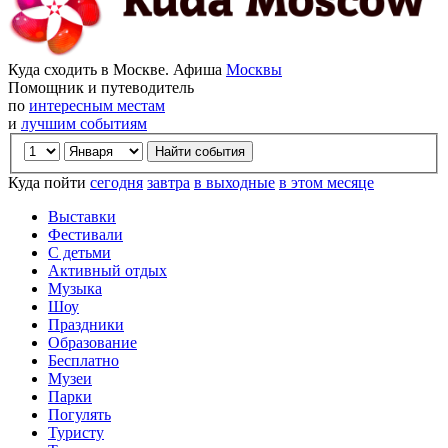
Куда сходить в Москве. Афиша
Москвы
Помощник и путеводитель
по
интересным местам
и
лучшим событиям
Куда пойти
сегодня
завтра
в выходные
в этом месяце
Выставки
Фестивали
С детьми
Активный отдых
Музыка
Шоу
Праздники
Образование
Бесплатно
Музеи
Парки
Погулять
Туристу