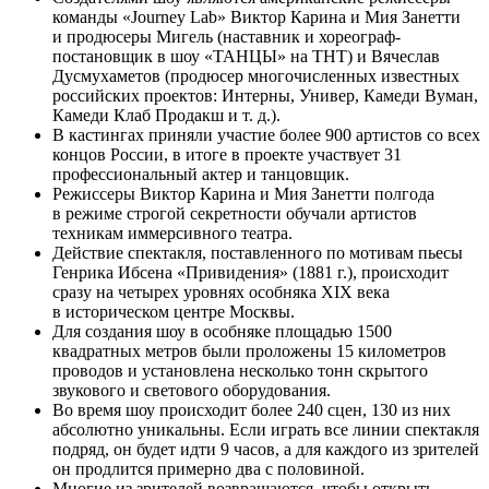
команды «Journey Lab» Виктор Карина и Мия Занетти
и продюсеры Мигель (наставник и хореограф-
постановщик в шоу «ТАНЦЫ» на ТНТ) и Вячеслав
Дусмухаметов (продюсер многочисленных известных
российских проектов: Интерны, Универ, Камеди Вуман,
Камеди Клаб Продакш и т. д.).
В кастингах приняли участие более 900 артистов со всех
концов России, в итоге в проекте участвует 31
профессиональный актер и танцовщик.
Режиссеры Виктор Карина и Мия Занетти полгода
в режиме строгой секретности обучали артистов
техникам иммерсивного театра.
Действие спектакля, поставленного по мотивам пьесы
Генрика Ибсена «Привидения» (1881 г.), происходит
сразу на четырех уровнях особняка XIX века
в историческом центре Москвы.
Для создания шоу в особняке площадью 1500
квадратных метров были проложены 15 километров
проводов и установлена несколько тонн скрытого
звукового и светового оборудования.
Во время шоу происходит более 240 сцен, 130 из них
абсолютно уникальны. Если играть все линии спектакля
подряд, он будет идти 9 часов, а для каждого из зрителей
он продлится примерно два с половиной.
Многие из зрителей возвращаются, чтобы открыть