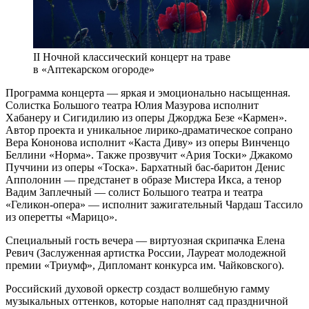
II Ночной классический концерт на траве
в «Аптекарском огороде»
Программа концерта — яркая и эмоционально насыщенная.
Солистка Большого театра Юлия Мазурова исполнит
Хабанеру и Сигидилию из оперы Джорджа Безе «Кармен».
Автор проекта и уникальное лирико-драматическое сопрано
Вера Кононова исполнит «Каста Диву» из оперы Винченцо
Беллини «Норма». Также прозвучит «Ария Тоски» Джакомо
Пуччини из оперы «Тоска». Бархатный бас-баритон Денис
Апполонин — предстанет в образе Мистера Икса, а тенор
Вадим Заплечный — солист Большого театра и театра
«Геликон-опера» — исполнит зажигательный Чардаш Тассило
из оперетты «Марицо».
Специальный гость вечера — виртуозная скрипачка Елена
Ревич (Заслуженная артистка России, Лауреат молодежной
премии «Триумф», Дипломант конкурса им. Чайковского).
Российский духовой оркестр создаст волшебную гамму
музыкальных оттенков, которые наполнят сад праздничной