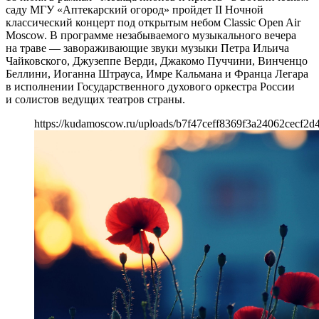
саду МГУ «Аптекарский огород» пройдет II Ночной
классический концерт под открытым небом Classic Open Air
Moscow. В программе незабываемого музыкального вечера
на траве — завораживающие звуки музыки Петра Ильича
Чайковского, Джузеппе Верди, Джакомо Пуччини, Винченцо
Беллини, Иоганна Штрауса, Имре Кальмана и Франца Легара
в исполнении Государственного духового оркестра России
и солистов ведущих театров страны.
https://kudamoscow.ru/uploads/b7f47ceff8369f3a24062cecf2d4