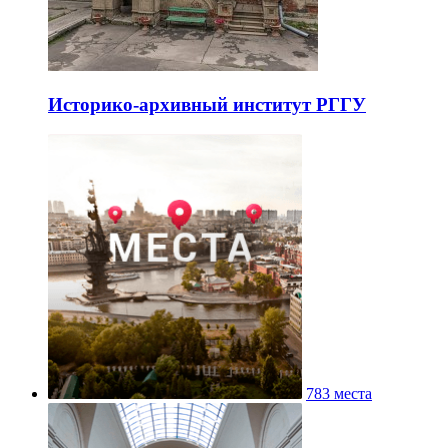
Историко-архивный институт РГГУ
783 места