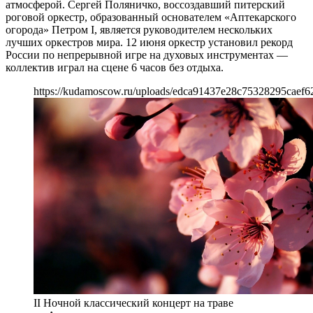
атмосферой. Сергей Поляничко, воссоздавший питерский
роговой оркестр, образованный основателем «Аптекарского
огорода» Петром I, является руководителем нескольких
лучших оркестров мира. 12 июня оркестр установил рекорд
России по непрерывной игре на духовых инструментах —
коллектив играл на сцене 6 часов без отдыха.
https://kudamoscow.ru/uploads/edca91437e28c75328295caef6
II Ночной классический концерт на траве