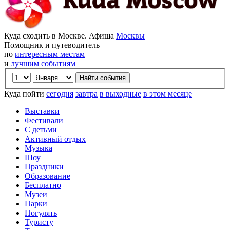
Куда сходить в Москве. Афиша
Москвы
Помощник и путеводитель
по
интересным местам
и
лучшим событиям
Куда пойти
сегодня
завтра
в выходные
в этом месяце
Выставки
Фестивали
С детьми
Активный отдых
Музыка
Шоу
Праздники
Образование
Бесплатно
Музеи
Парки
Погулять
Туристу