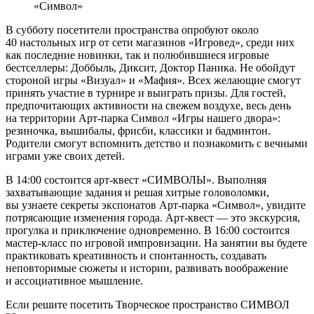
«Символ»
В субботу посетители пространства опробуют около
40 настольных игр от сети магазинов «Игровед», среди них
как последние новинки, так и полюбившиеся игровые
бестселлеры: Доббыль, Диксит, Доктор Паника. Не обойдут
стороной игры «Визуал» и «Мафия». Всех желающие смогут
принять участие в турнире и выиграть призы. Для гостей,
предпочитающих активности на свежем воздухе, весь день
на территории Арт-парка Символ «Игры нашего двора»:
резиночка, вышибалы, фрисби, классики и бадминтон.
Родители смогут вспомнить детство и познакомить с вечными
играми уже своих детей.
В 14:00 состоится арт-квест «СИМВОЛЫ». Выполняя
захватывающие задания и решая хитрые головоломки,
вы узнаете секреты экспонатов Арт-парка «Символ», увидите
потрясающие изменения города. Арт-квест — это экскурсия,
прогулка и приключение одновременно. В 16:00 состоится
мастер-класс по игровой импровизации. На занятии вы будете
практиковать креативность и спонтанность, создавать
неповторимые сюжеты и истории, развивать воображение
и ассоциативное мышление.
Если решите посетить Творческое пространство СИМВОЛ