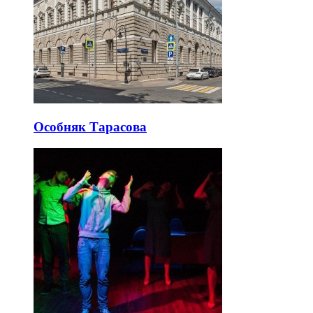
Особняк Тарасова