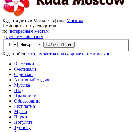
Куда сходить в Москве. Афиша
Москвы
Помощник и путеводитель
по
интересным местам
и
лучшим событиям
Куда пойти
сегодня
завтра
в выходные
в этом месяце
Выставки
Фестивали
С детьми
Активный отдых
Музыка
Шоу
Праздники
Образование
Бесплатно
Музеи
Парки
Погулять
Туристу