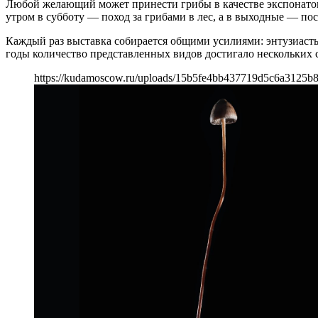
Любой желающий может принести грибы в качестве экспонатов
утром в субботу — поход за грибами в лес, а в выходные — по
Каждый раз выставка собирается общими усилиями: энтузиасты
годы количество представленных видов достигало нескольких 
https://kudamoscow.ru/uploads/15b5fe4bb437719d5c6a3125b