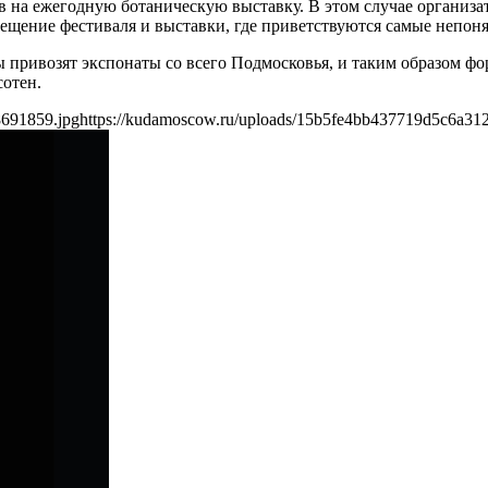
 на ежегодную ботаническую выставку. В этом случае организа
сещение фестиваля и выставки, где приветствуются самые непон
 привозят экспонаты со всего Подмосковья, и таким образом ф
сотен.
8691859.jpg
https://kudamoscow.ru/uploads/15b5fe4bb437719d5c6a31