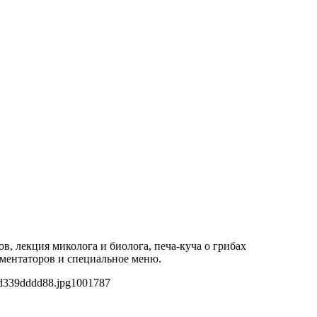
в, лекция миколога и биолога, печа-куча о грибах
рментаторов и специальное меню.
d339dddd88.jpg
1001
787