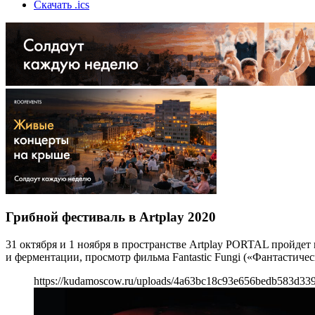
Скачать .ics
Грибной фестиваль в Artplay 2020
31 октября и 1 ноября в пространстве Artplay PORTAL пройдет
и ферментации, просмотр фильма Fantastic Fungi («Фантастиче
https://kudamoscow.ru/uploads/4a63bc18c93e656bedb583d33