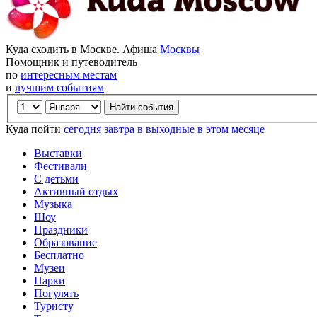
Куда сходить в Москве. Афиша
Москвы
Помощник и путеводитель
по
интересным местам
и
лучшим событиям
Куда пойти
сегодня
завтра
в выходные
в этом месяце
Выставки
Фестивали
С детьми
Активный отдых
Музыка
Шоу
Праздники
Образование
Бесплатно
Музеи
Парки
Погулять
Туристу