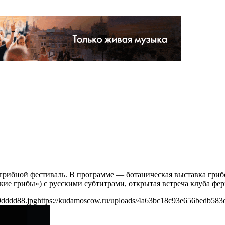
 грибной фестиваль. В программе — ботаническая выставка грибо
ские грибы») с русскими субтитрами, открытая встреча клуба фе
9dddd88.jpg
https://kudamoscow.ru/uploads/4a63bc18c93e656bedb583