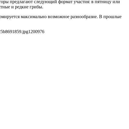
торы предлагают следующий формат участия: в пятницу или
ятные и редкие грибы.
ормируется максимально возможное разнообразие. В прошлые
25b8691859.jpg
1200
976