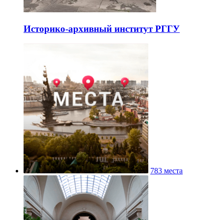
Историко-архивный институт РГГУ
783 места