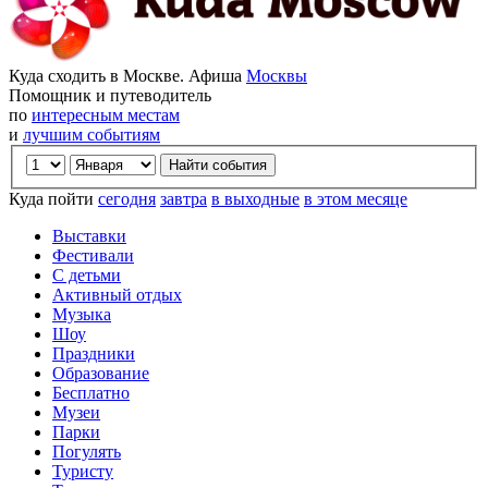
Куда сходить в Москве. Афиша
Москвы
Помощник и путеводитель
по
интересным местам
и
лучшим событиям
Куда пойти
сегодня
завтра
в выходные
в этом месяце
Выставки
Фестивали
С детьми
Активный отдых
Музыка
Шоу
Праздники
Образование
Бесплатно
Музеи
Парки
Погулять
Туристу