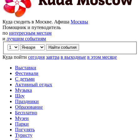
Куда сходить в Москве. Афиша
Москвы
Помощник и путеводитель
по
интересным местам
и
лучшим событиям
Куда пойти
сегодня
завтра
в выходные
в этом месяце
Выставки
Фестивали
С детьми
Активный отдых
Музыка
Шоу
Праздники
Образование
Бесплатно
Музеи
Парки
Погулять
Туристу