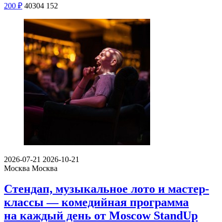
200
₽
40304
152
2026-07-21
2026-10-21
Москва
Москва
Стендап, музыкальное лото и мастер-
классы — комедийная программа
на каждый день от Moscow StandUp