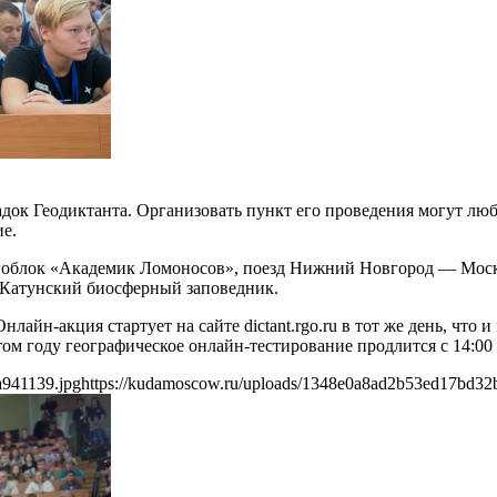
адок Геодиктанта. Организовать пункт его проведения могут л
ие.
блок «Академик Ломоносов», поезд Нижний Новгород — Москва
Катунский биосферный заповедник.
лайн-акция стартует на сайте dictant.rgo.ru в тот же день, что 
ом году географическое онлайн-тестирование продлится с 14:00 
a941139.jpg
https://kudamoscow.ru/uploads/1348e0a8ad2b53ed17bd32