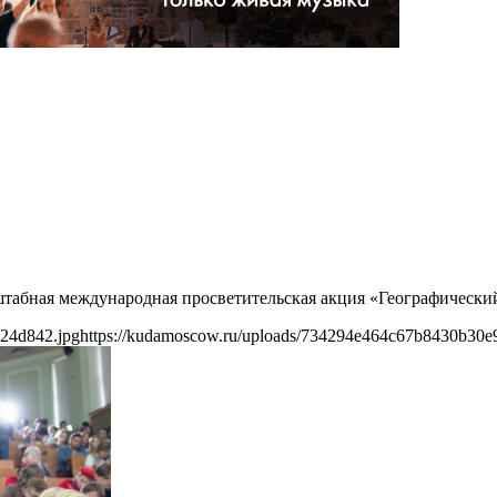
сштабная международная просветительская акция «Географически
c24d842.jpg
https://kudamoscow.ru/uploads/734294e464c67b8430b30e