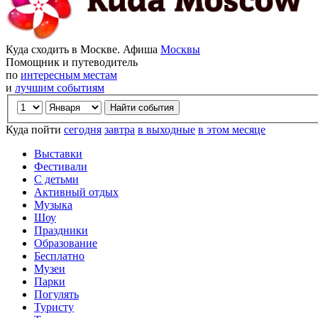
Куда сходить в Москве. Афиша
Москвы
Помощник и путеводитель
по
интересным местам
и
лучшим событиям
Куда пойти
сегодня
завтра
в выходные
в этом месяце
Выставки
Фестивали
С детьми
Активный отдых
Музыка
Шоу
Праздники
Образование
Бесплатно
Музеи
Парки
Погулять
Туристу