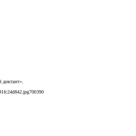
й диктант».
91fc24d842.jpg
700
390