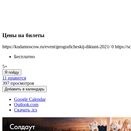
Цены на билеты
https://kudamoscow.ru/event/geograficheskij-diktant-2021/
0
https://
Бесплатно
5+
Я пойду
11 нравится
397
просмотров
Добавить в календарь
Google Calendar
Outlook.com
Скачать .ics