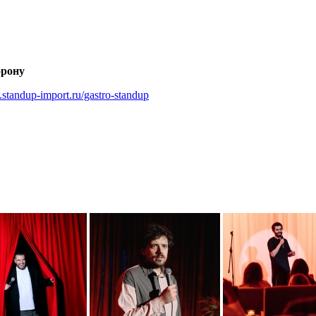
орону
.standup-import.ru/gastro-standup