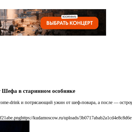
т Шефа в старинном особняке
come-drink и потрясающий ужин от шеф-повара, а после — остр
f21abe.png
https://kudamoscow.ru/uploads/3b0717abab2a1cd4e8c8d6