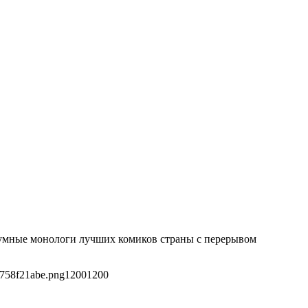
оумные монологи лучших комиков страны с перерывом
e758f21abe.png
1200
1200