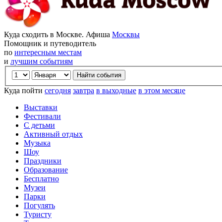
Куда сходить в Москве. Афиша
Москвы
Помощник и путеводитель
по
интересным местам
и
лучшим событиям
Куда пойти
сегодня
завтра
в выходные
в этом месяце
Выставки
Фестивали
С детьми
Активный отдых
Музыка
Шоу
Праздники
Образование
Бесплатно
Музеи
Парки
Погулять
Туристу