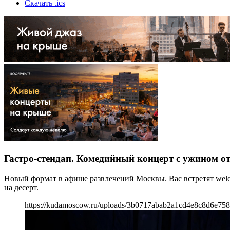
Скачать .ics
Гастро-стендап. Комедийный концерт с ужином о
Новый формат в афише развлечений Москвы. Вас встретят wel
на десерт.
https://kudamoscow.ru/uploads/3b0717abab2a1cd4e8c8d6e758