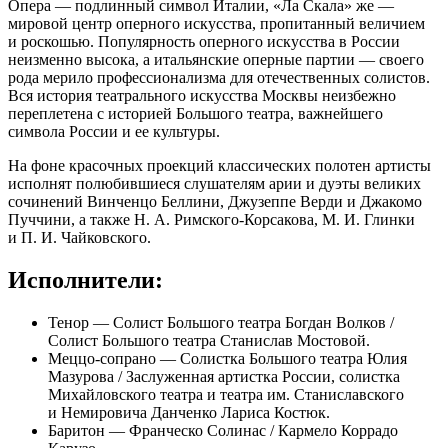
Опера — подлинный символ Италии, «Ла Скала» же —
мировой центр оперного искусства, пропитанный величием
и роскошью. Популярность оперного искусства в России
неизменно высока, а итальянские оперные партии — своего
рода мерило профессионализма для отечественных солистов.
Вся история театрального искусства Москвы неизбежно
переплетена с историей Большого театра, важнейшего
символа России и ее культуры.
На фоне красочных проекций классических полотен артисты
исполнят полюбившиеся слушателям арии и дуэты великих
сочинений Винченцо Беллини, Джузеппе Верди и Джакомо
Пуччини, а также Н. А. Римского-Корсакова, М. И. Глинки
и П. И. Чайковского.
Исполнители:
Тенор — Солист Большого театра Богдан Волков /
Солист Большого театра Станислав Мостовой.
Меццо-сопрано — Солистка Большого театра Юлия
Мазурова / Заслуженная артистка России, солистка
Михайловского театра и театра им. Станиславского
и Немировича Данченко Лариса Костюк.
Баритон — Франческо Солинас / Кармело Коррадо