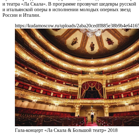
и театра «Ла Скала». В программе прозвучат шедевры русской
и итальянской оперы в исполнении молодых оперных звезд
России и Италии.
https://kudamoscow.ru/uploads/2aba20cedff885e38b9b4e6416
Гала-концерт «Ла Скала & Большой театр» 2018