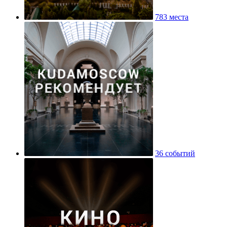
783 места
36 событий