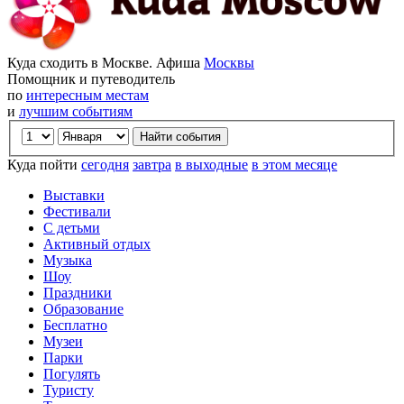
Куда сходить в Москве. Афиша
Москвы
Помощник и путеводитель
по
интересным местам
и
лучшим событиям
Куда пойти
сегодня
завтра
в выходные
в этом месяце
Выставки
Фестивали
С детьми
Активный отдых
Музыка
Шоу
Праздники
Образование
Бесплатно
Музеи
Парки
Погулять
Туристу