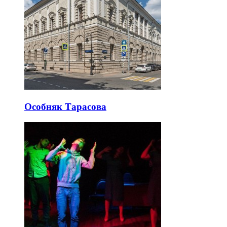
Особняк Тарасова