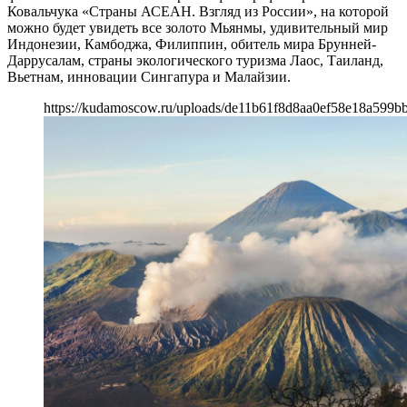
Ковальчука «Страны АСЕАН. Взгляд из России», на которой
можно будет увидеть все золото Мьянмы, удивительный мир
Индонезии, Камбоджа, Филиппин, обитель мира Брунней-
Даррусалам, страны экологического туризма Лаос, Таиланд,
Вьетнам, инновации Сингапура и Малайзии.
https://kudamoscow.ru/uploads/de11b61f8d8aa0ef58e18a599b