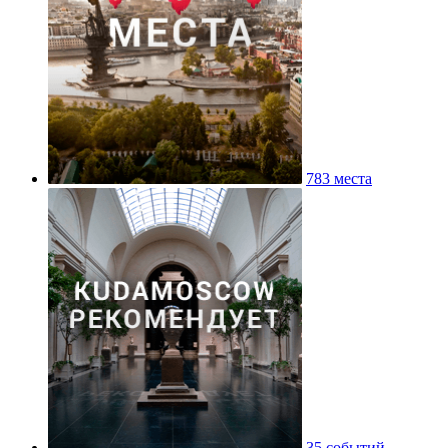
783 места
35 событий