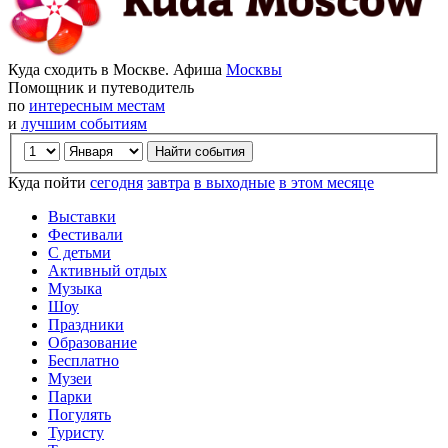
Куда сходить в Москве. Афиша
Москвы
Помощник и путеводитель
по
интересным местам
и
лучшим событиям
Куда пойти
сегодня
завтра
в выходные
в этом месяце
Выставки
Фестивали
С детьми
Активный отдых
Музыка
Шоу
Праздники
Образование
Бесплатно
Музеи
Парки
Погулять
Туристу