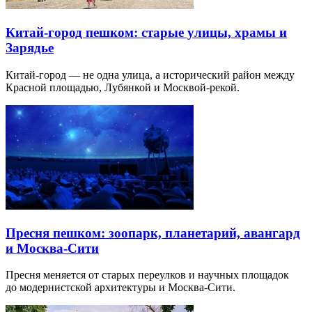
Китай-город пешком: старые улицы, храмы и
Зарядье
Китай-город — не одна улица, а исторический район между
Красной площадью, Лубянкой и Москвой-рекой.
Пресня пешком: зоопарк, планетарий, авангард
и Москва-Сити
Пресня меняется от старых переулков и научных площадок
до модернистской архитектуры и Москва-Сити.