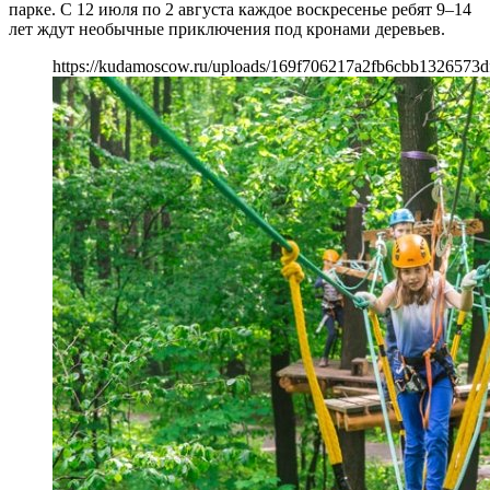
парке. С 12 июля по 2 августа каждое воскресенье ребят 9–14
лет ждут необычные приключения под кронами деревьев.
https://kudamoscow.ru/uploads/169f706217a2fb6cbb1326573df