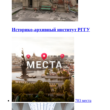
Историко-архивный институт РГГУ
783 места