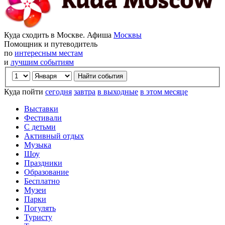
Куда сходить в Москве. Афиша
Москвы
Помощник и путеводитель
по
интересным местам
и
лучшим событиям
Куда пойти
сегодня
завтра
в выходные
в этом месяце
Выставки
Фестивали
С детьми
Активный отдых
Музыка
Шоу
Праздники
Образование
Бесплатно
Музеи
Парки
Погулять
Туристу