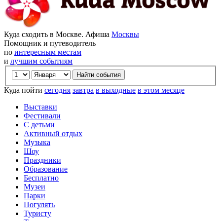
Куда сходить в Москве. Афиша
Москвы
Помощник и путеводитель
по
интересным местам
и
лучшим событиям
Куда пойти
сегодня
завтра
в выходные
в этом месяце
Выставки
Фестивали
С детьми
Активный отдых
Музыка
Шоу
Праздники
Образование
Бесплатно
Музеи
Парки
Погулять
Туристу