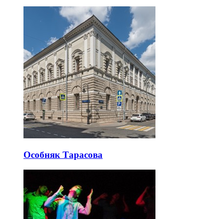
Особняк Тарасова