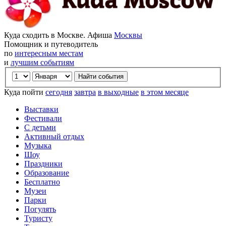
Куда сходить в Москве. Афиша
Москвы
Помощник и путеводитель
по
интересным местам
и
лучшим событиям
Куда пойти
сегодня
завтра
в выходные
в этом месяце
Выставки
Фестивали
С детьми
Активный отдых
Музыка
Шоу
Праздники
Образование
Бесплатно
Музеи
Парки
Погулять
Туристу