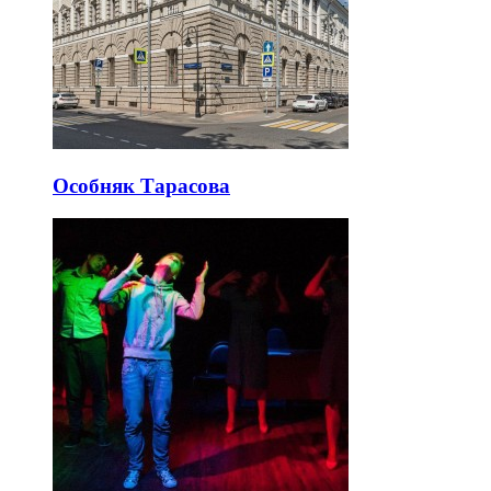
Особняк Тарасова