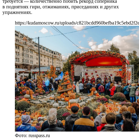
требуется — количественно побить рекорд соперника
в поднятиях гири, отжиманиях, приседаниях и других
упражнениях.
https://kudamoscow.ru/uploads/c821bcdd960befba19c5ebd2f2
Фото: russpass.ru