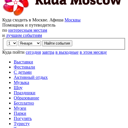
Куда сходить в Москве. Афиша
Москвы
Помощник и путеводитель
по
интересным местам
и
лучшим событиям
Куда пойти
сегодня
завтра
в выходные
в этом месяце
Выставки
Фестивали
С детьми
Активный отдых
Музыка
Шоу
Праздники
Образование
Бесплатно
Музеи
Парки
Погулять
Туристу