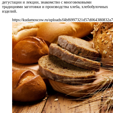
дегустации и лекции, знакомство с многовековыми
традициями заготовки и производства хлеба, хлебобулочных
изделий.
https://kudamoscow.ru/uploads/f4bf6997321d57d064380832a7