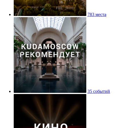
783 места
35 событий