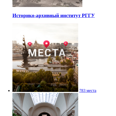
Историко-архивный институт РГГУ
783 места