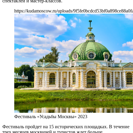
спектаклей и мастер-классов.
https://kudamoscow.ru/uploads/9f5fe0bcdcd53bf0a898ce88a0f
Фестиваль «Усадьбы Москвы» 2023
Фестиваль пройдет на 15 исторических площадках. В течение
трех месяцев москвичей и туристов ждет больше