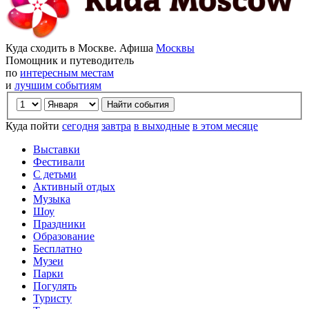
Куда сходить в Москве. Афиша
Москвы
Помощник и путеводитель
по
интересным местам
и
лучшим событиям
Куда пойти
сегодня
завтра
в выходные
в этом месяце
Выставки
Фестивали
С детьми
Активный отдых
Музыка
Шоу
Праздники
Образование
Бесплатно
Музеи
Парки
Погулять
Туристу